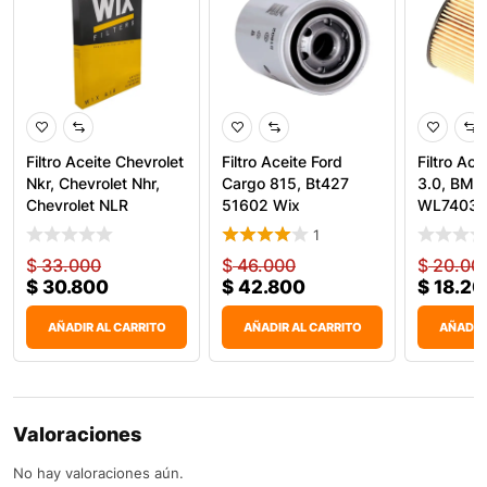
Filtro Aceite Chevrolet
Filtro Aceite Ford
Filtro Ac
Nkr, Chevrolet Nhr,
Cargo 815, Bt427
3.0, BMW
Chevrolet NLR
51602 Wix
WL7403 
1
$
33.000
$
46.000
$
20.00
$
30.800
$
42.800
$
18.20
AÑADIR AL CARRITO
AÑADIR AL CARRITO
AÑADIR
Valoraciones
No hay valoraciones aún.