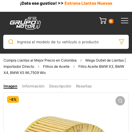
¡Date ese gustico! >>
Estrena Llantas Nuevas
0
Ingresa el modelo de tu vehículo o producto
Compra Llantas al Mejor Precio en Colombia
Mega Outlet de Llantas |
Importador Directo
Filtros de Aceite
Filtro Aceite BMW X3, BMW
X4, BMW X5 WL7509 Wix
Imagen
Información
Descripción
Reseñas
-6%