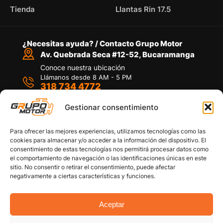
Tienda
Llantas Rin 17.5
¿Necesitas ayuda? / Contacto Grupo Motor
Av. Quebrada Seca #12-52, Bucaramanga
Conoce nuestra ubicación
Llámanos desde 8 AM - 5 PM
318 734 4772
Habla con nosotros
Por medio de WhatsApp
Gestionar consentimiento
Para ofrecer las mejores experiencias, utilizamos tecnologías como las
cookies para almacenar y/o acceder a la información del dispositivo. El
consentimiento de estas tecnologías nos permitirá procesar datos como
el comportamiento de navegación o las identificaciones únicas en este
sitio. No consentir o retirar el consentimiento, puede afectar
Políticas de privacidad
negativamente a ciertas características y funciones.
Política de devoluciones y/o reembolsos
Política de garantías
Política de calidad
Aceptar
Términos y Condiciones