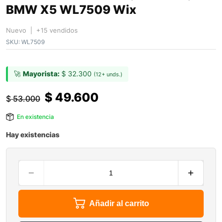
BMW X5 WL7509 Wix
Nuevo | +15 vendidos
SKU:
WL7509
🚀
Mayorista:
$
32.300
(12+ unds.)
$
49.600
$
53.000
En existencia
Hay existencias
Añadir al carrito