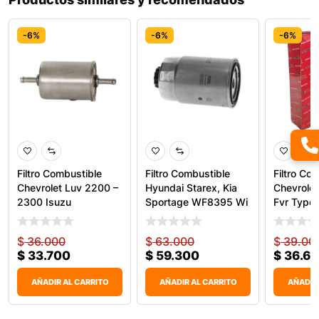
-6%
-6%
-6%
Filtro Combustible
Filtro Combustible
Filtro Co
Chevrolet Luv 2200 –
Hyundai Starex, Kia
Chevrolet 
2300 Isuzu
Sportage WF8395 Wi
Fvr Typer
$
36.000
$
63.000
$
39.00
$
33.700
$
59.300
$
36.6
AÑADIR AL CARRITO
AÑADIR AL CARRITO
AÑADIR