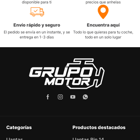
disponible para ti
precios que anhelas
Envío rápido y seguro
Encuentra aquí
El pedido se envía en un instante, y se
Todo lo que quieras para tu coche,
entrega en 1-3 días
todo en un solo lugar
Categorías
Productos destacados
Llantas
Llantas Rin 14