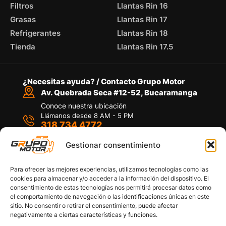
Filtros
Llantas Rin 16
Grasas
Llantas Rin 17
Refrigerantes
Llantas Rin 18
Tienda
Llantas Rin 17.5
¿Necesitas ayuda? / Contacto Grupo Motor
Av. Quebrada Seca #12-52, Bucaramanga
Conoce nuestra ubicación
Llámanos desde 8 AM - 5 PM
318 734 4772
Habla con nosotros
Por medio de WhatsApp
Gestionar consentimiento
Para ofrecer las mejores experiencias, utilizamos tecnologías como las
cookies para almacenar y/o acceder a la información del dispositivo. El
consentimiento de estas tecnologías nos permitirá procesar datos como
el comportamiento de navegación o las identificaciones únicas en este
sitio. No consentir o retirar el consentimiento, puede afectar
Políticas de privacidad
negativamente a ciertas características y funciones.
Política de devoluciones y/o reembolsos