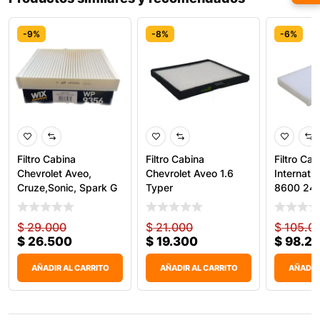
-9%
-8%
-6%
Filtro Cabina
Filtro Cabina
Filtro Cab
Chevrolet Aveo,
Chevrolet Aveo 1.6
Internati
Cruze,Sonic, Spark G
Typer
8600 243
WP9356
$
29.000
$
21.000
$
105.0
$
26.500
$
19.300
$
98.2
AÑADIR AL CARRITO
AÑADIR AL CARRITO
AÑADIR