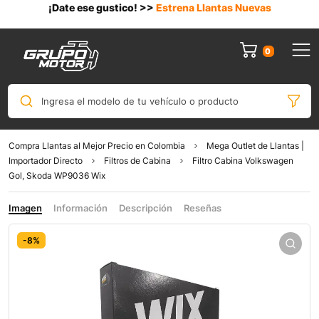
¡Date ese gustico! >>
Estrena Llantas Nuevas
0
Ingresa el modelo de tu vehículo o producto
Compra Llantas al Mejor Precio en Colombia
Mega Outlet de Llantas |
Importador Directo
Filtros de Cabina
Filtro Cabina Volkswagen
Gol, Skoda WP9036 Wix
Imagen
Información
Descripción
Reseñas
-8%