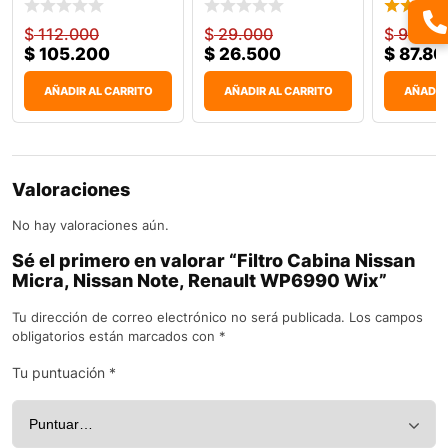
$
112.000
$
29.000
$
94.00
$
105.200
$
26.500
$
87.80
AÑADIR AL CARRITO
AÑADIR AL CARRITO
AÑADIR
Valoraciones
No hay valoraciones aún.
Sé el primero en valorar “Filtro Cabina Nissan
Micra, Nissan Note, Renault WP6990 Wix”
Tu dirección de correo electrónico no será publicada.
Los campos
obligatorios están marcados con
*
Tu puntuación
*