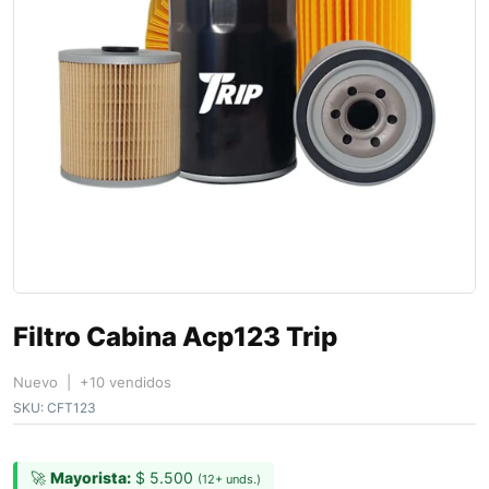
Filtro Cabina Acp123 Trip
Nuevo | +10 vendidos
SKU:
CFT123
🚀
Mayorista:
$
5.500
(12+ unds.)