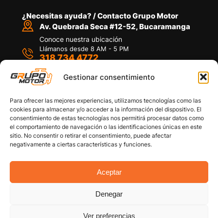
¿Necesitas ayuda? / Contacto Grupo Motor
Av. Quebrada Seca #12-52, Bucaramanga
Conoce nuestra ubicación
Llámanos desde 8 AM - 5 PM
318 734 4772
Habla con nosotros
Por medio de WhatsApp
Gestionar consentimiento
Para ofrecer las mejores experiencias, utilizamos tecnologías como las
cookies para almacenar y/o acceder a la información del dispositivo. El
consentimiento de estas tecnologías nos permitirá procesar datos como
el comportamiento de navegación o las identificaciones únicas en este
sitio. No consentir o retirar el consentimiento, puede afectar
Políticas de privacidad
negativamente a ciertas características y funciones.
Política de devoluciones y/o reembolsos
Política de garantías
Política de calidad
Aceptar
Términos y Condiciones
Denegar
Copyright © 2026 Grupo Motor S.A.S. Todos los
Derechos Reservados
Ver preferencias