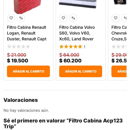
Filtro Cabina Renault
Filtro Cabina Volvo
Filtro Cab
Logan, Renault
S60, Volvo V60,
Chevrolet
Duster, Renault Capt
Xc60, Land Rover
Cruze,Son
WP93
WP9356
1
$
21.000
$
64.000
$
29.00
$
19.500
$
60.200
$
26.5
AÑADIR AL CARRITO
AÑADIR AL CARRITO
AÑADIR
Valoraciones
No hay valoraciones aún.
Sé el primero en valorar “Filtro Cabina Acp123
Trip”