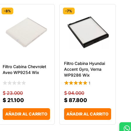
-8%
-7%
Filtro Cabina Hyundai
Filtro Cabina Chevrolet
Accent Gyro, Verna
Aveo WP9254 Wix
WP9286 Wix
1
$
23.000
$
94.000
$
21.100
$
87.800
AÑADIR AL CARRITO
AÑADIR AL CARRITO