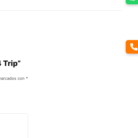
 Trip”
 marcados con
*