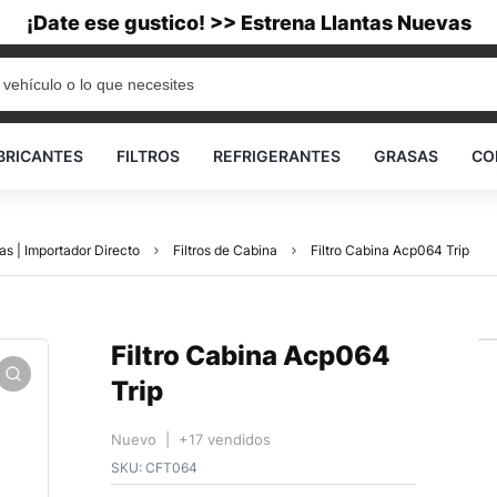
¡Date ese gustico! >> Estrena Llantas Nuevas
BRICANTES
FILTROS
REFRIGERANTES
GRASAS
CO
as | Importador Directo
Filtros de Cabina
Filtro Cabina Acp064 Trip
Filtro Cabina Acp064
Trip
Nuevo | +17 vendidos
SKU:
CFT064