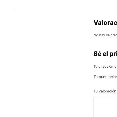
Valora
No hay valora
Sé el p
Tu dirección d
Tu puntuació
Tu valoració