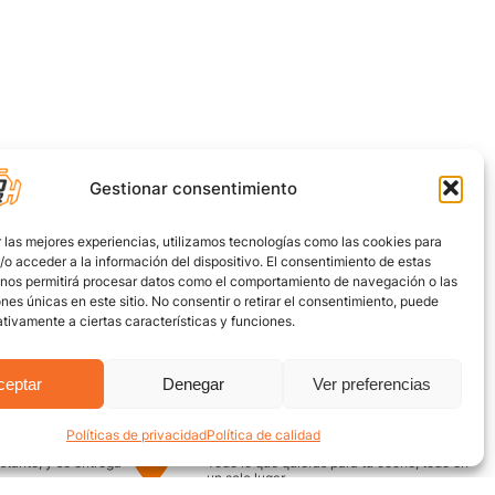
Gestionar consentimiento
 las mejores experiencias, utilizamos tecnologías como las cookies para
o acceder a la información del dispositivo. El consentimiento de estas
 nos permitirá procesar datos como el comportamiento de navegación o las
ones únicas en este sitio. No consentir o retirar el consentimiento, puede
tivamente a ciertas características y funciones.
ceptar
Denegar
Ver preferencias
Políticas de privacidad
Política de calidad
uro
Encuentra aquí
nstante, y se entrega
Todo lo que quieras para tu coche, todo en
un solo lugar