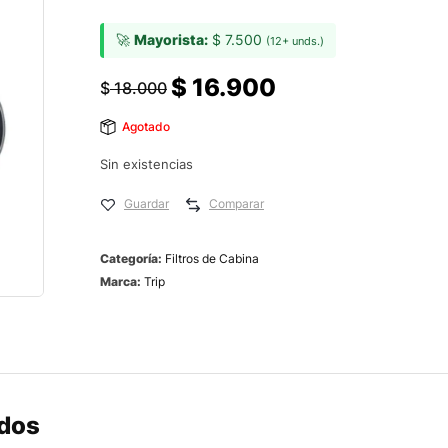
🚀
Mayorista:
$
7.500
(12+ unds.)
$
16.900
$
18.000
Agotado
Sin existencias
Guardar
Comparar
Categoría:
Filtros de Cabina
Marca:
Trip
ados