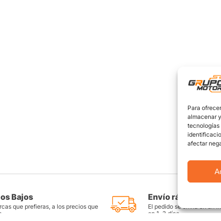
Para ofrecer
almacenar y/
tecnologías
identificaci
afectar nega
A
ios Bajos
Envío rápido y seg
cas que prefieras, a los precios que
El pedido se envía en un i
s
en 1-3 días