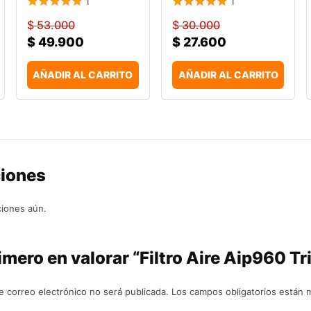
1
1
$
53.000
$
30.000
$
49.900
$
27.600
AÑADIR AL CARRITO
AÑADIR AL CARRITO
ciones
ciones aún.
imero en valorar “Filtro Aire Aip960 Tr
e correo electrónico no será publicada.
Los campos obligatorios están