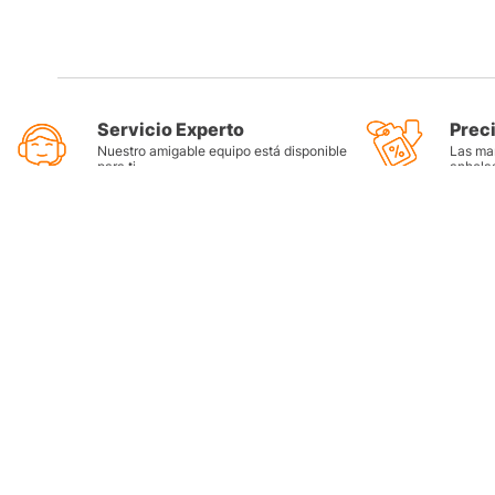
Servicio Experto
Prec
Nuestro amigable equipo está disponible
Las mar
para ti
anhela
Categorí
Llantas
Lubricant
Filtros
Grasas
Refrigera
Tienda