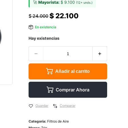
🚀
Mayorista:
$
9.100
(12+ unds.)
$
22.100
$
24.000
En existencia
Hay existencias
Añadir al carrito
Comprar Ahora
Guardar
Comparar
Categoría:
Filtros de Aire
Marca:
Trip