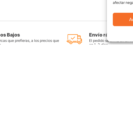
afectar nega
A
ios Bajos
Envío rápido y seg
cas que prefieras, a los precios que
El pedido se envía en un i
s
en 1-3 días
as
Productos destacados
FAQ
Llantas Rin 14
Preguntas Fr
es
Llantas Rin 15
Contáctate c
Llantas Rin 16
Sitemap
Llantas Rin 17
ntes
Llantas Rin 18
Llantas Rin 17.5