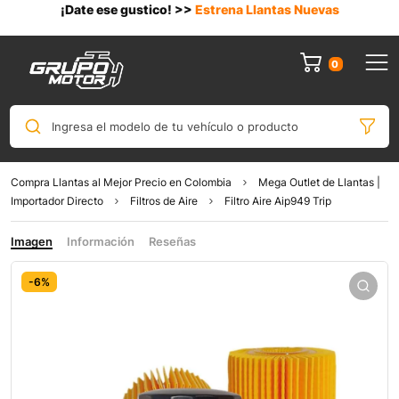
¡Date ese gustico! >>
Estrena Llantas Nuevas
0
Ingresa el modelo de tu vehículo o producto
Compra Llantas al Mejor Precio en Colombia
Mega Outlet de Llantas |
Importador Directo
Filtros de Aire
Filtro Aire Aip949 Trip
Imagen
Información
Reseñas
-6%