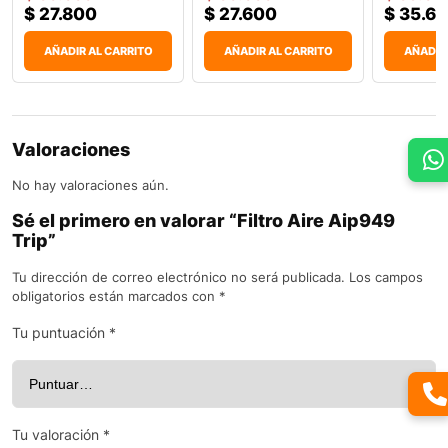
$
27.800
$
27.600
$
35.6
AÑADIR AL CARRITO
AÑADIR AL CARRITO
AÑADIR
Valoraciones
No hay valoraciones aún.
Sé el primero en valorar “Filtro Aire Aip949
Trip”
Tu dirección de correo electrónico no será publicada.
Los campos
obligatorios están marcados con
*
Tu puntuación
*
Tu valoración
*