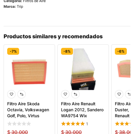
Categoría:
Filtros de Aire
Marca:
Trip
Productos similares y recomendados
-7%
-8%
-6%
Filtro Aire Skoda
Filtro Aire Renault
Filtro Air
Octavia, Volkswagen
Logan 2012, Sandero
Duster, R
Golf, Polo, Virtus
WA9754 Wix
Renault 
1
$
30.000
$
30.000
$
38.00