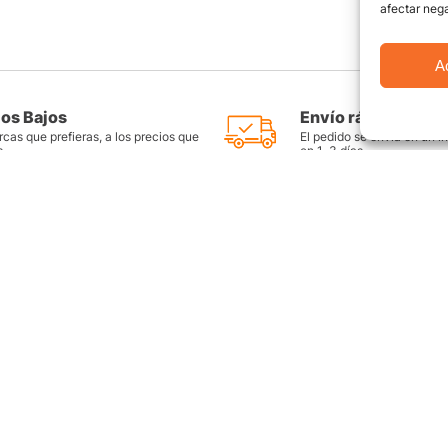
afectar nega
A
ios Bajos
Envío rápido y seg
cas que prefieras, a los precios que
El pedido se envía en un i
s
en 1-3 días
as
Productos destacados
FAQ
Llantas Rin 14
Preguntas Fr
es
Llantas Rin 15
Contáctate c
Llantas Rin 16
Sitemap
Llantas Rin 17
ntes
Llantas Rin 18
Llantas Rin 17.5