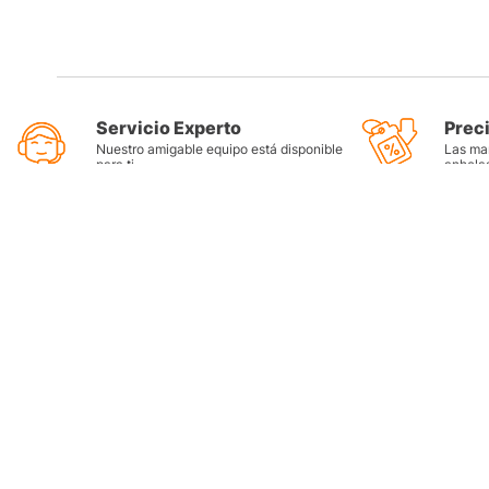
Servicio Experto
Prec
Nuestro amigable equipo está disponible
Las mar
para ti
anhela
Categorí
Llantas
Lubricant
Filtros
Grasas
Refrigera
Tienda