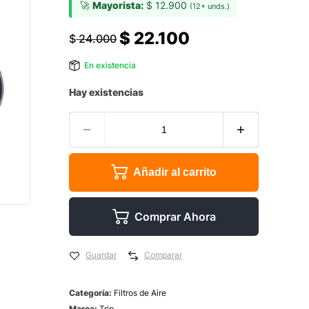
🚀
Mayorista:
$
12.900
(12+ unds.)
$
22.100
$
24.000
En existencia
Hay existencias
Añadir al carrito
Comprar Ahora
Guardar
Comparar
Categoría:
Filtros de Aire
Marca:
Trip