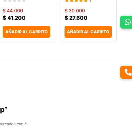
1
$
44.000
$
30.000
$
41.200
$
27.600
AÑADIR AL CARRITO
AÑADIR AL CARRITO
ip”
 marcados con
*