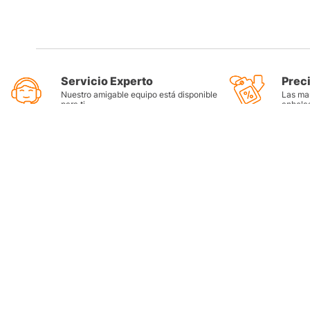
Servicio Experto
Prec
Nuestro amigable equipo está disponible
Las mar
para ti
anhela
Categorí
Llantas
Lubricant
Filtros
Grasas
Refrigera
Tienda