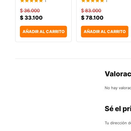
1
1
$
36.000
$
83.000
$
33.100
$
78.100
AÑADIR AL CARRITO
AÑADIR AL CARRITO
Valora
No hay valora
Sé el pr
Tu dirección d