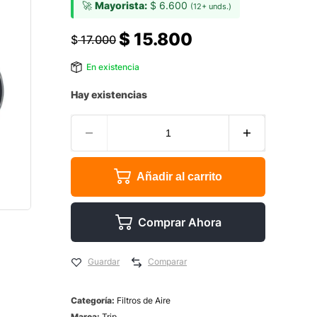
🚀
Mayorista:
$
6.600
(12+ unds.)
$
15.800
$
17.000
En existencia
Hay existencias
Añadir al carrito
Comprar Ahora
Guardar
Comparar
Categoría:
Filtros de Aire
Marca:
Trip