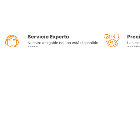
Servicio Experto
Prec
Nuestro amigable equipo está disponible
Las mar
para ti
anhela
Categorí
Llantas
Lubricant
Filtros
Grasas
Refrigera
Tienda