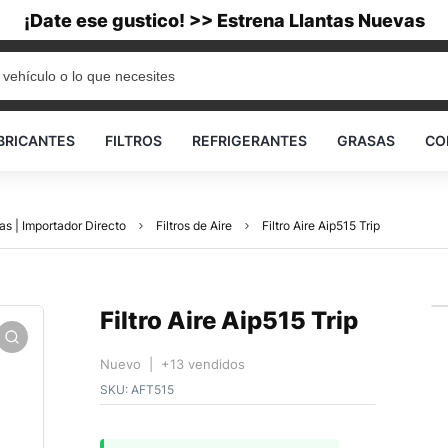
¡Date ese gustico! >> Estrena Llantas Nuevas
BRICANTES
FILTROS
REFRIGERANTES
GRASAS
CO
as | Importador Directo
Filtros de Aire
Filtro Aire Aip515 Trip
Filtro Aire Aip515 Trip
Nuevo | +13 vendidos
SKU:
AFT515