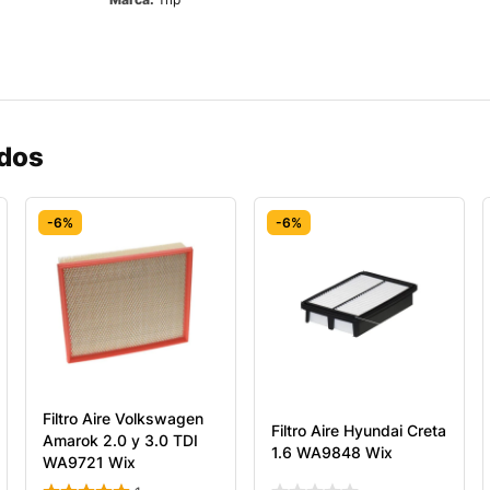
ados
-6%
-6%
Filtro Aire Volkswagen
Filtro Aire Hyundai Creta
Amarok 2.0 y 3.0 TDI
1.6 WA9848 Wix
WA9721 Wix