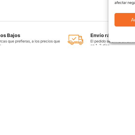
afectar nega
A
ios Bajos
Envío rápido y seg
cas que prefieras, a los precios que
El pedido se envía en un i
s
en 1-3 días
as
Productos destacados
FAQ
Llantas Rin 14
Preguntas Fr
es
Llantas Rin 15
Contáctate c
Llantas Rin 16
Sitemap
Llantas Rin 17
ntes
Llantas Rin 18
Llantas Rin 17.5