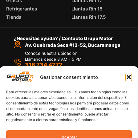
Grasas
Llantas Rin 17
Refrigerantes
Llantas Rin 18
Tienda
Llantas Rin 17.5
¿Necesitas ayuda? / Contacto Grupo Motor
Av. Quebrada Seca #12-52, Bucaramanga
Conoce nuestra ubicación
Llámanos desde 8 AM - 5 PM
318 734 4772
Habla con nosotros
Por medio de WhatsApp
Gestionar consentimiento
Para ofrecer las mejores experiencias, utilizamos tecnologías como las
cookies para almacenar y/o acceder a la información del dispositivo. El
consentimiento de estas tecnologías nos permitirá procesar datos como
el comportamiento de navegación o las identificaciones únicas en este
sitio. No consentir o retirar el consentimiento, puede afectar
Políticas de privacidad
negativamente a ciertas características y funciones.
Política de devoluciones y/o reembolsos
Política de garantías
Política de calidad
Aceptar