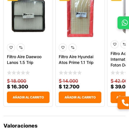
Filtro Ace
Filtro Aire Daewoo
Filtro Aire Hyundai
Internati
Lanos 1.5 Trip
Atos Prime 1.1 Trip
Foton Dob
51820
$
18.000
$
14.000
$
42.00
$
16.300
$
12.700
$
39.0
AÑADIR AL CARRITO
AÑADIR AL CARRITO
AÑADIR
Valoraciones