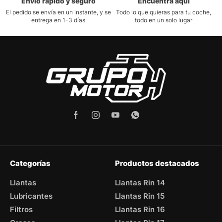
Envío rápido y seguro
Encuentra aquí
El pedido se envía en un instante, y se
Todo lo que quieras para tu coche,
entrega en 1-3 días
todo en un solo lugar
Categorías
Productos destacados
Llantas
Llantas Rin 14
Lubricantes
Llantas Rin 15
Filtros
Llantas Rin 16