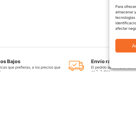
Para ofrecer
almacenar y/
tecnologías
identificaci
afectar nega
A
ios Bajos
Envío rápido y seg
cas que prefieras, a los precios que
El pedido se envía en un i
s
en 1-3 días
as
Productos destacados
FAQ
Llantas Rin 14
Preguntas Fr
es
Llantas Rin 15
Contáctate c
Llantas Rin 16
Sitemap