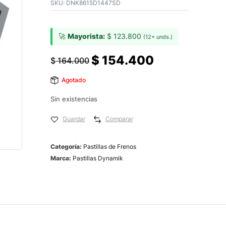
SKU:
DNK8615D1447SD
🚀
Mayorista:
$
123.800
(12+ unds.)
$
154.400
$
164.000
Agotado
Sin existencias
Guardar
Comparar
Categoría:
Pastillas de Frenos
Marca:
Pastillas Dynamik