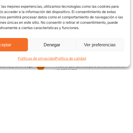
 las mejores experiencias, utilizamos tecnologías como las cookies para
o acceder a la información del dispositivo. El consentimiento de estas
 nos permitirá procesar datos como el comportamiento de navegación o las
ones únicas en este sitio. No consentir o retirar el consentimiento, puede
tivamente a ciertas características y funciones.
ceptar
Denegar
Ver preferencias
Políticas de privacidad
Política de calidad
uro
Encuentra aquí
nstante, y se entrega
Todo lo que quieras para tu coche, todo en
un solo lugar
¿Necesitas ayuda? / Contacto
Grupo Motor
ecuentes
Av. Quebrada Seca #12-52,
Bucaramanga
on nosotros
Conoce nuestra ubicación