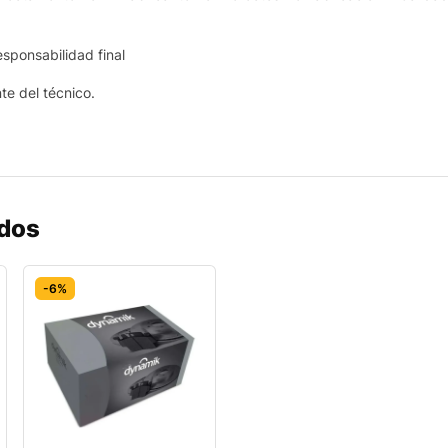
esponsabilidad final
nte del técnico.
ados
-6%