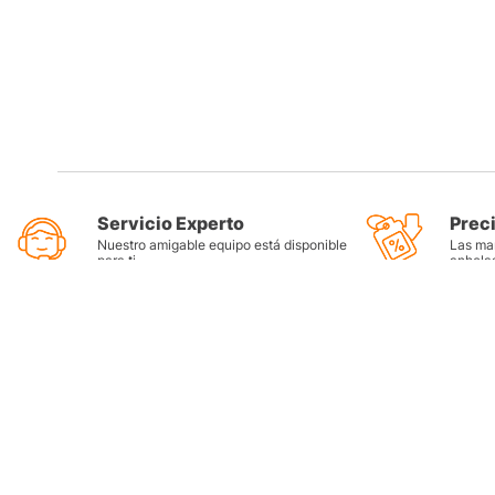
Servicio Experto
Prec
Nuestro amigable equipo está disponible
Las mar
para ti
anhela
Categorí
Llantas
Lubricant
Filtros