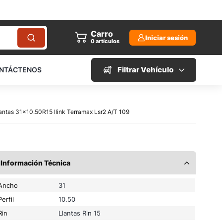
Carro
Iniciar sesión
0
artículos
Filtrar Vehículo
NTÁCTENOS
lantas 31×10.50R15 Ilink Terramax Lsr2 A/T 109
Información Técnica
Ancho
31
Perfil
10.50
Rin
Llantas Rin 15