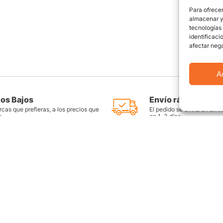
Para ofrecer
almacenar y/
tecnologías
identificaci
afectar nega
A
ios Bajos
Envío rápido y seg
cas que prefieras, a los precios que
El pedido se envía en un i
s
en 1-3 días
as
Productos destacados
FAQ
Llantas Rin 14
Preguntas Fr
es
Llantas Rin 15
Contáctate c
Llantas Rin 16
Sitemap