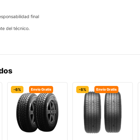
esponsabilidad final
nte del técnico.
ados
-6%
Envío Gratis
-6%
Envío Gratis