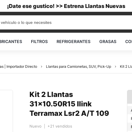
¡Date ese gustico! >> Estrena Llantas Nuevas
BRICANTES
FILTROS
REFRIGERANTES
GRASAS
CO
as | Importador Directo
Llantas para Camionetas, SUV, Pick-Up
Kit 2 L
Kit 2 Llantas
31×10.50R15 Ilink
Terramax Lsr2 A/T 109
Nuevo | +21 vendidos