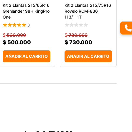
Kit 2 Llantas 215/65R16
Kit 2 Llantas 215/75R16
Grenlander 98H KingPro
Rovelo RCM-836
One
113/111T
3
$
530.000
$
780.000
$
500.000
$
730.000
AÑADIR AL CARRITO
AÑADIR AL CARRITO