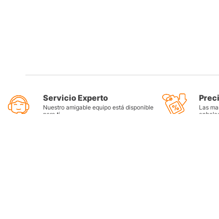
Servicio Experto
Prec
Nuestro amigable equipo está disponible
Las mar
para ti
anhela
Categorí
Llantas
Lubricant
Filtros