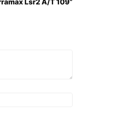
erramax Lsr2 A/T 109”