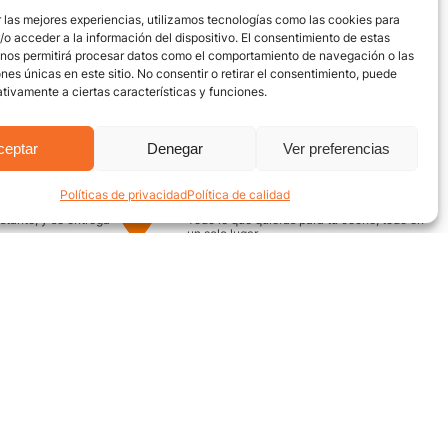
 las mejores experiencias, utilizamos tecnologías como las cookies para
o acceder a la información del dispositivo. El consentimiento de estas
 nos permitirá procesar datos como el comportamiento de navegación o las
ones únicas en este sitio. No consentir o retirar el consentimiento, puede
tivamente a ciertas características y funciones.
ceptar
Denegar
Ver preferencias
Políticas de privacidad
Política de calidad
uro
Encuentra aquí
nstante, y se entrega
Todo lo que quieras para tu coche, todo en
un solo lugar
¿Necesitas ayuda? / Contacto
Grupo Motor
ecuentes
Av. Quebrada Seca #12-52,
Bucaramanga
on nosotros
Conoce nuestra ubicación