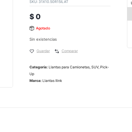
SKU:
31X10.50R15ILAT
$
0
Agotado
Sin existencias
Guardar
Comparar
Categoría:
Llantas para Camionetas, SUV, Pick-
Up
Marca:
Llantas Ilink