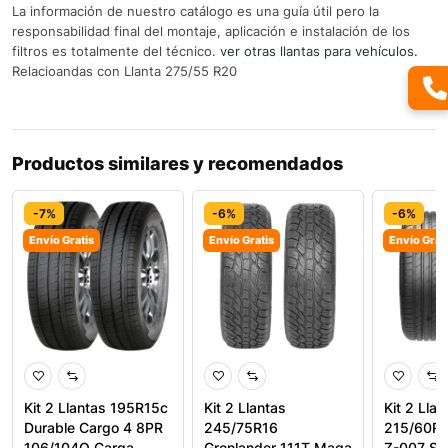
La información de nuestro catálogo es una guía útil pero la
responsabilidad final del montaje, aplicación e instalación de los
filtros es totalmente del técnico.
ver otras llantas para vehículos.
Relacioandas con Llanta 275/55 R20
Productos similares y recomendados
-7%
-6%
-6%
Envío Gratis
Envío Gratis
Envío Grat
Kit 2 Llantas 195R15c
Kit 2 Llantas
Kit 2 Llan
Durable Cargo 4 8PR
245/75R16
215/60R1
106/104Q Carga
Grenlander 111T Maga
Z-007 SU