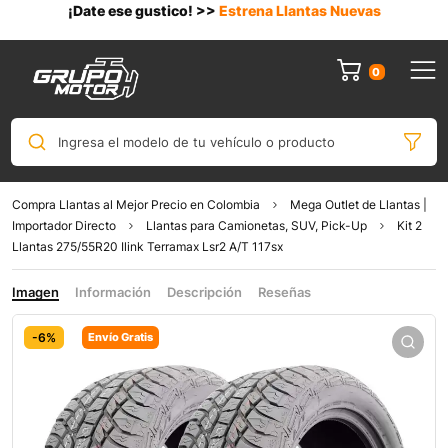
¡Date ese gustico! >>
Estrena Llantas Nuevas
0
Ingresa el modelo de tu vehículo o producto
Compra Llantas al Mejor Precio en Colombia
Mega Outlet de Llantas |
Importador Directo
Llantas para Camionetas, SUV, Pick-Up
Kit 2
Llantas 275/55R20 Ilink Terramax Lsr2 A/T 117sx
Imagen
Información
Descripción
Reseñas
-6%
Envío Gratis