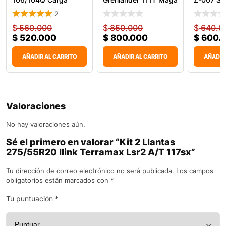
A/T Two
2
$
560.000
$
850.000
$
640.0
$
520.000
$
800.000
$
600.
AÑADIR AL CARRITO
AÑADIR AL CARRITO
AÑADIR
Valoraciones
No hay valoraciones aún.
Sé el primero en valorar “Kit 2 Llantas
275/55R20 Ilink Terramax Lsr2 A/T 117sx”
Tu dirección de correo electrónico no será publicada.
Los campos
obligatorios están marcados con
*
Tu puntuación
*