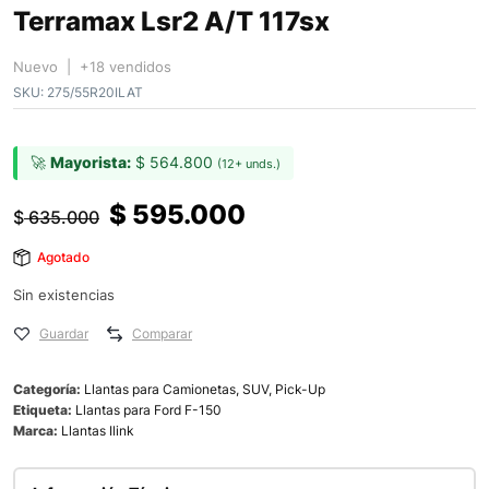
Terramax Lsr2 A/T 117sx
Nuevo | +18 vendidos
SKU:
275/55R20ILAT
🚀
Mayorista:
$
564.800
(12+ unds.)
$
595.000
$
635.000
Agotado
Sin existencias
Guardar
Comparar
Categoría:
Llantas para Camionetas, SUV, Pick-Up
Etiqueta:
Llantas para Ford F-150
Marca:
Llantas Ilink