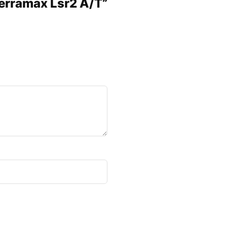
Terramax Lsr2 A/T”