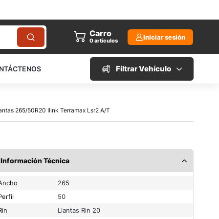
Carro
Iniciar sesión
0
artículos
Filtrar Vehículo
NTÁCTENOS
lantas 265/50R20 Ilink Terramax Lsr2 A/T
Información Técnica
Ancho
265
Perfil
50
Rin
Llantas Rin 20