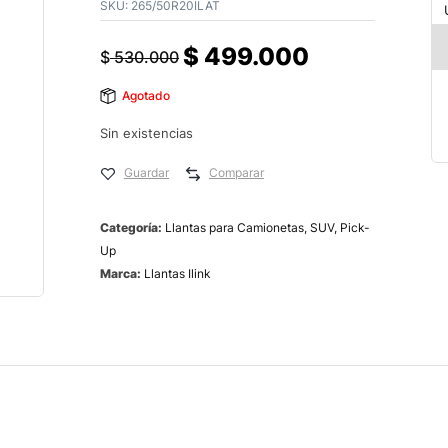
SKU:
265/50R20ILAT
$
499.000
$
530.000
Agotado
Sin existencias
Guardar
Comparar
Categoría:
Llantas para Camionetas, SUV, Pick-
Up
Marca:
Llantas Ilink