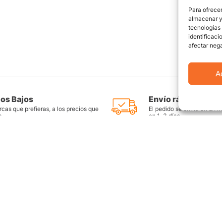
Para ofrecer
almacenar y/
tecnologías
identificaci
afectar nega
A
ios Bajos
Envío rápido y seg
cas que prefieras, a los precios que
El pedido se envía en un i
s
en 1-3 días
as
Productos destacados
FAQ
Llantas Rin 14
Preguntas Fr
es
Llantas Rin 15
Contáctate c
Llantas Rin 16
Sitemap