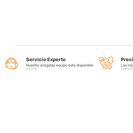
Servicio Experto
Prec
Nuestro amigable equipo está disponible
Las mar
para ti
anhela
Categorí
Llantas
Lubricant
Filtros