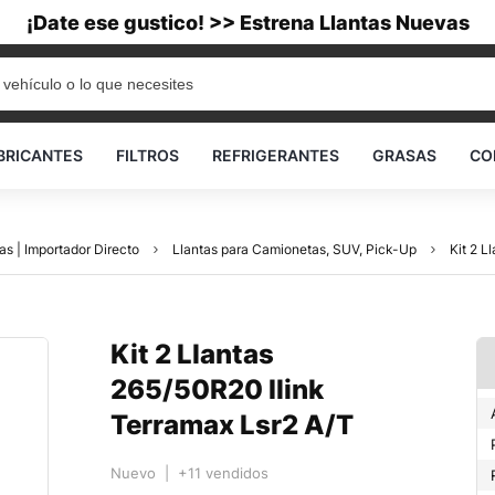
¡Date ese gustico! >> Estrena Llantas Nuevas
BRICANTES
FILTROS
REFRIGERANTES
GRASAS
CO
as | Importador Directo
Llantas para Camionetas, SUV, Pick-Up
Kit 2 L
Kit 2 Llantas
265/50R20 Ilink
Terramax Lsr2 A/T
Nuevo | +11 vendidos