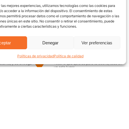
 las mejores experiencias, utilizamos tecnologías como las cookies para
o acceder a la información del dispositivo. El consentimiento de estas
 nos permitirá procesar datos como el comportamiento de navegación o las
ones únicas en este sitio. No consentir o retirar el consentimiento, puede
tivamente a ciertas características y funciones.
ceptar
Denegar
Ver preferencias
Políticas de privacidad
Política de calidad
uro
Encuentra aquí
nstante, y se entrega
Todo lo que quieras para tu coche, todo en
un solo lugar
¿Necesitas ayuda? / Contacto
Grupo Motor
ecuentes
Av. Quebrada Seca #12-52,
Bucaramanga
on nosotros
Conoce nuestra ubicación