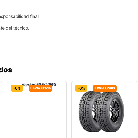
esponsabilidad final
nte del técnico.
ados
-6%
Envío Gratis
-6%
Envío Gratis