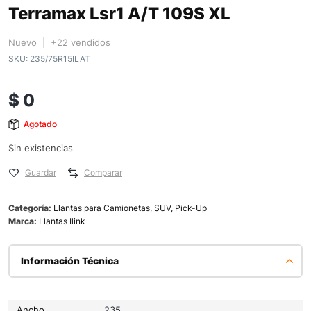
Terramax Lsr1 A/T 109S XL
Nuevo | +22 vendidos
SKU:
235/75R15ILAT
$
0
Agotado
Sin existencias
Guardar
Comparar
Categoría:
Llantas para Camionetas, SUV, Pick-Up
Marca:
Llantas Ilink
Información Técnica
Ancho
235