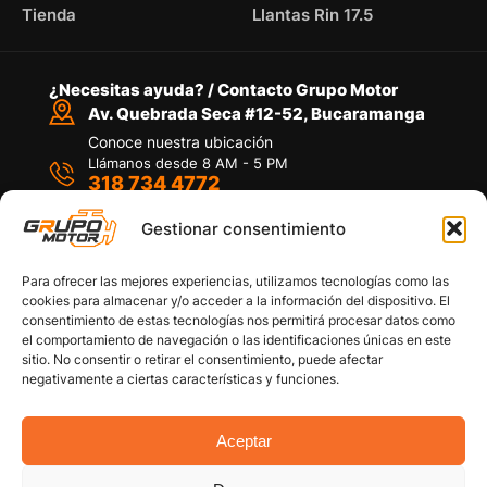
Tienda
Llantas Rin 17.5
¿Necesitas ayuda? / Contacto Grupo Motor
Av. Quebrada Seca #12-52, Bucaramanga
Conoce nuestra ubicación
Llámanos desde 8 AM - 5 PM
318 734 4772
Habla con nosotros
Por medio de WhatsApp
Gestionar consentimiento
Para ofrecer las mejores experiencias, utilizamos tecnologías como las
cookies para almacenar y/o acceder a la información del dispositivo. El
consentimiento de estas tecnologías nos permitirá procesar datos como
el comportamiento de navegación o las identificaciones únicas en este
sitio. No consentir o retirar el consentimiento, puede afectar
Políticas de privacidad
negativamente a ciertas características y funciones.
Política de devoluciones y/o reembolsos
Política de garantías
Política de calidad
Aceptar
Términos y Condiciones