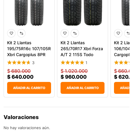
Kit 2 Llantas
Kit 2 Llantas
Kit 2 Lla
195/75R16c 107/105R
265/70R17 Xbri Forza
106/104R
Xbri Cargoplus 8PR
A/T 2 115S Todo
Cargoplu
Carg
Terren
Car
3
1
$
680.000
$
1.020.000
$
660.0
$
640.000
$
960.000
$
620.
AÑADIR AL CARRITO
AÑADIR AL CARRITO
AÑADIR
Valoraciones
No hay valoraciones aún.