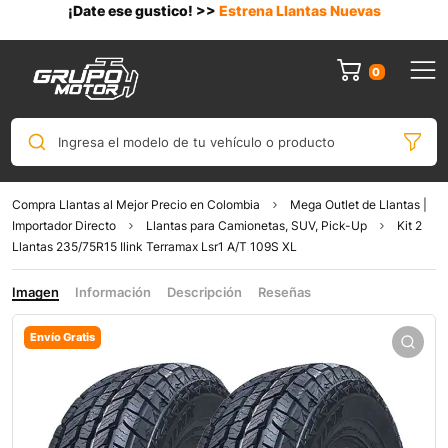
¡Date ese gustico! >>
Estrena Llantas Nuevas
0
Ingresa el modelo de tu vehículo o producto
Compra Llantas al Mejor Precio en Colombia
Mega Outlet de Llantas |
Importador Directo
Llantas para Camionetas, SUV, Pick-Up
Kit 2
Llantas 235/75R15 Ilink Terramax Lsr1 A/T 109S XL
Imagen
Información
Descripción
Reseñas
Envío Gratis