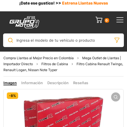
¡Date ese gustico! >>
Estrena Llantas Nuevas
0
Ingresa el modelo de tu vehículo o producto
Compra Llantas al Mejor Precio en Colombia
Mega Outlet de Llantas |
Importador Directo
Filtros de Cabina
Filtro Cabina Renault Twingo,
Renault Logan, Nissan Note Typer
Imagen
Información
Descripción
Reseñas
-8%