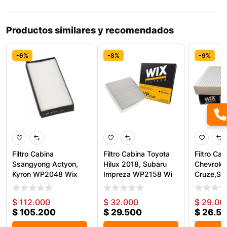
Productos similares y recomendados
-6%
-8%
-9%
Filtro Cabina
Filtro Cabina Toyota
Filtro Cab
Ssangyong Actyon,
Hilux 2018, Subaru
Chevrolet
Kyron WP2048 Wix
Impreza WP2158 Wi
Cruze,Son
WP9356
$
112.000
$
32.000
$
29.00
$
105.200
$
29.500
$
26.5