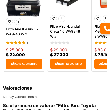
Filtro Aire Hyundai
Filtro Air
Filtro Aire Kia Rio 1.2
Creta 1.6 WA9848
Megane II
WA9743 Wix
Wix
2 WA969
1
$
25.000
$
29.000
$
83.00
$
22.900
$
27.300
$
78.10
AÑADIR AL CARRITO
AÑADIR AL CARRITO
AÑADIR
Valoraciones
No hay valoraciones aún.
Sé el primero en valorar “Filtro Aire Toyota