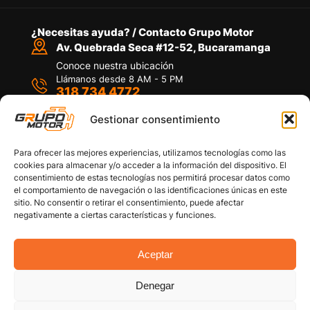
¿Necesitas ayuda? / Contacto Grupo Motor
Av. Quebrada Seca #12-52, Bucaramanga
Conoce nuestra ubicación
Llámanos desde 8 AM - 5 PM
318 734 4772
Habla con nosotros
Por medio de WhatsApp
Gestionar consentimiento
Para ofrecer las mejores experiencias, utilizamos tecnologías como las
cookies para almacenar y/o acceder a la información del dispositivo. El
consentimiento de estas tecnologías nos permitirá procesar datos como
el comportamiento de navegación o las identificaciones únicas en este
sitio. No consentir o retirar el consentimiento, puede afectar
Políticas de privacidad
negativamente a ciertas características y funciones.
Política de devoluciones y/o reembolsos
Política de garantías
Política de calidad
Aceptar
Términos y Condiciones
Denegar
Copyright © 2026 Grupo Motor S.A.S. Todos los
Derechos Reservados