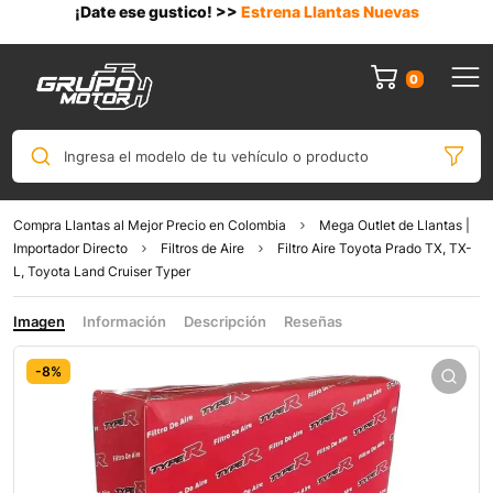
¡Date ese gustico! >>
Estrena Llantas Nuevas
0
Ingresa el modelo de tu vehículo o producto
Compra Llantas al Mejor Precio en Colombia
Mega Outlet de Llantas |
Importador Directo
Filtros de Aire
Filtro Aire Toyota Prado TX, TX-
L, Toyota Land Cruiser Typer
Imagen
Información
Descripción
Reseñas
-8%