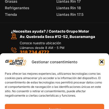
Grasas
Llantas Rin 17
Refrigerantes
Llantas Rin 18
Tienda
Llantas Rin 17.5
¿Necesitas ayuda? / Contacto Grupo Motor
Av. Quebrada Seca #12-52, Bucaramanga
Conoce nuestra ubicación
Llámanos desde 8 AM - 5 PM
318 734 4772
Habla con nosotros
Por medio de WhatsApp
Gestionar consentimiento
Para ofrecer las mejores experiencias, utilizamos tecnologías como las
cookies para almacenar y/o acceder a la información del dispositivo. El
consentimiento de estas tecnologías nos permitirá procesar datos como
el comportamiento de navegación o las identificaciones únicas en este
sitio. No consentir o retirar el consentimiento, puede afectar
Políticas de privacidad
negativamente a ciertas características y funciones.
Política de devoluciones y/o reembolsos
Política de garantías
Política de calidad