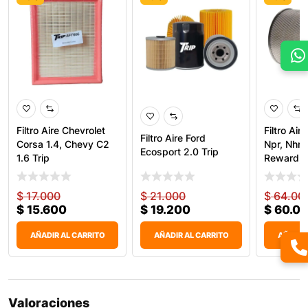
Filtro Aire Chevrolet
Filtro Air
Filtro Aire Ford
Corsa 1.4, Chevy C2
Npr, Nhr, 
Ecosport 2.0 Trip
1.6 Trip
Reward, 
$
17.000
$
21.000
$
64.00
$
15.600
$
19.200
$
60.0
AÑADIR AL CARRITO
AÑADIR AL CARRITO
AÑADIR
Valoraciones