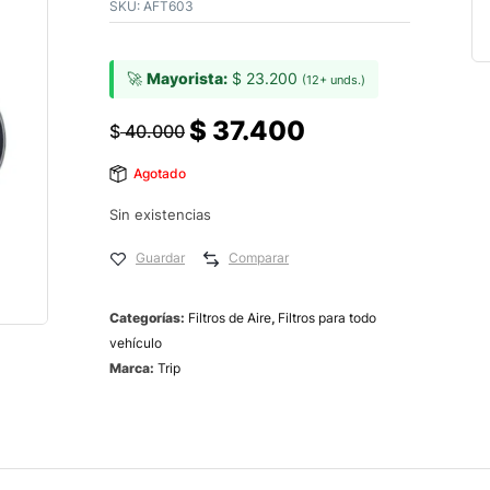
SKU:
AFT603
🚀
Mayorista:
$
23.200
(12+ unds.)
$
37.400
$
40.000
Agotado
Sin existencias
Guardar
Comparar
Categorías:
Filtros de Aire
,
Filtros para todo
vehículo
Marca:
Trip