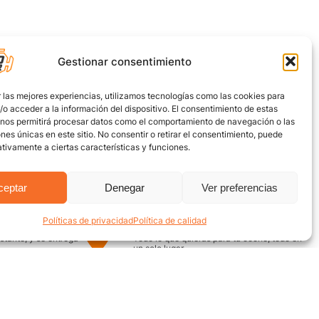
Gestionar consentimiento
 las mejores experiencias, utilizamos tecnologías como las cookies para
o acceder a la información del dispositivo. El consentimiento de estas
 nos permitirá procesar datos como el comportamiento de navegación o las
ones únicas en este sitio. No consentir o retirar el consentimiento, puede
tivamente a ciertas características y funciones.
ceptar
Denegar
Ver preferencias
Políticas de privacidad
Política de calidad
uro
Encuentra aquí
nstante, y se entrega
Todo lo que quieras para tu coche, todo en
un solo lugar