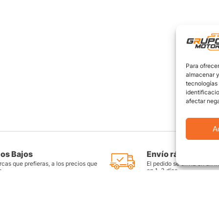
Para ofrecer
almacenar y/
tecnologías
identificaci
afectar nega
A
ios Bajos
Envío rápido y seg
cas que prefieras, a los precios que
El pedido se envía en un i
s
en 1-3 días