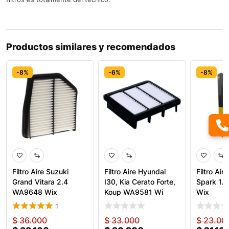
Productos similares y recomendados
-8%
-6%
-8%
Filtro Aire Suzuki
Filtro Aire Hyundai
Filtro Air
Grand Vitara 2.4
I30, Kia Cerato Forte,
Spark 1.
WA9648 Wix
Koup WA9581 Wi
Wix
1
$
36.000
$
33.000
$
23.00