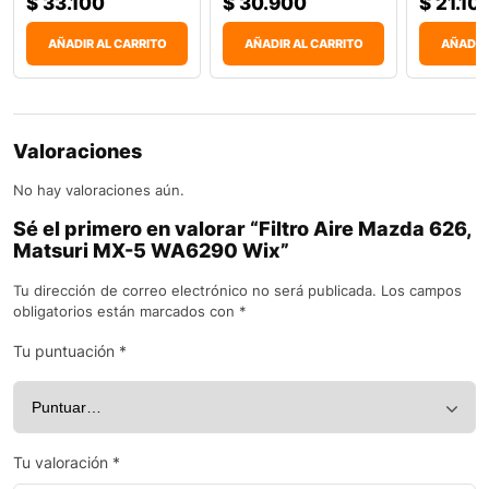
$
33.100
$
30.900
$
21.10
AÑADIR AL CARRITO
AÑADIR AL CARRITO
AÑADIR
Valoraciones
No hay valoraciones aún.
Sé el primero en valorar “Filtro Aire Mazda 626,
Matsuri MX-5 WA6290 Wix”
Tu dirección de correo electrónico no será publicada.
Los campos
obligatorios están marcados con
*
Tu puntuación
*
Tu valoración
*