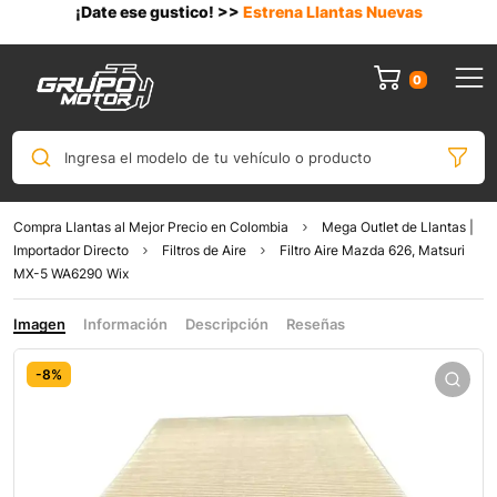
¡Date ese gustico! >>
Estrena Llantas Nuevas
0
Ingresa el modelo de tu vehículo o producto
Compra Llantas al Mejor Precio en Colombia
Mega Outlet de Llantas |
Importador Directo
Filtros de Aire
Filtro Aire Mazda 626, Matsuri
MX-5 WA6290 Wix
Imagen
Información
Descripción
Reseñas
-8%