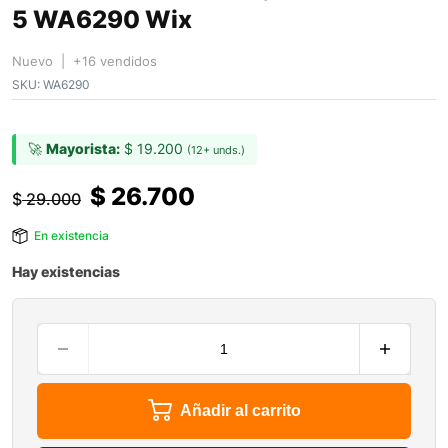
5 WA6290 Wix
Nuevo | +16 vendidos
SKU:
WA6290
🚀
Mayorista:
$
19.200
(12+ unds.)
$
26.700
$
29.000
En existencia
Hay existencias
Añadir al carrito