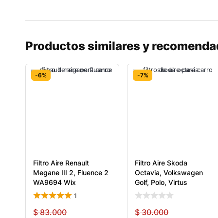
Productos similares y recomend
-6%
-7%
Filtro Aire Renault
Filtro Aire Skoda
Megane III 2, Fluence 2
Octavia, Volkswagen
WA9694 Wix
Golf, Polo, Virtus
1
$
83.000
$
30.000