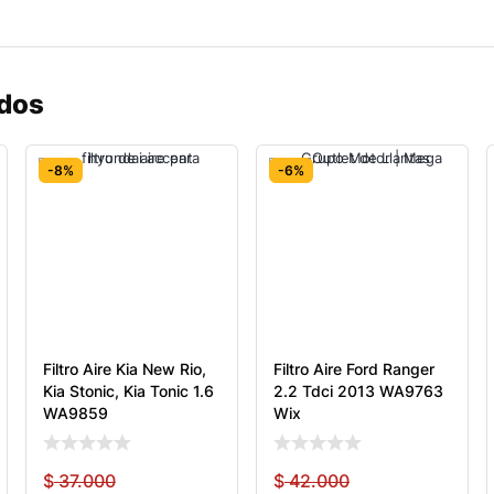
ados
-8%
-6%
Filtro Aire Kia New Rio,
Filtro Aire Ford Ranger
Kia Stonic, Kia Tonic 1.6
2.2 Tdci 2013 WA9763
WA9859
Wix
$
37.000
$
42.000