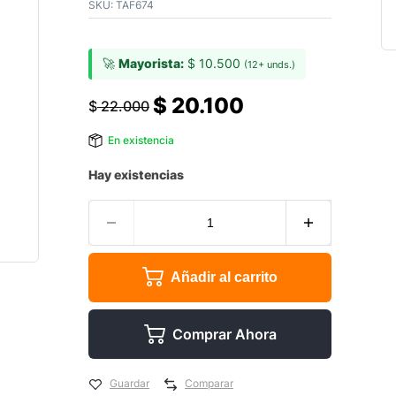
SKU:
TAF674
🚀
Mayorista:
$
10.500
(12+ unds.)
$
20.100
$
22.000
En existencia
Hay existencias
Añadir al carrito
Comprar Ahora
Guardar
Comparar