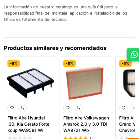
La información de nuestro catálogo es una guía útil pero la
responsabilidad final del montaje, aplicación e instalación de los
filtros es totalmente del técnico.
Productos similares y recomendados
-6%
-6%
-6%
Filtro Aire Hyundai
Filtro Aire Volkswagen
Filtro Air
I30, Kia Cerato Forte,
Amarok 2.0 y 3.0 TDI
Grand Vit
Koup WA9581 Wi
WA9721 Wix
Chevrolet
1