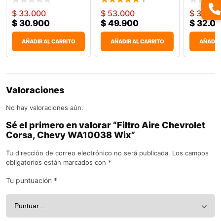
$
33.000
$
53.000
$
34.00
$
30.900
$
49.900
$
32.0
AÑADIR AL CARRITO
AÑADIR AL CARRITO
AÑADIR
Valoraciones
No hay valoraciones aún.
Sé el primero en valorar “Filtro Aire Chevrolet
Corsa, Chevy WA10038 Wix”
Tu dirección de correo electrónico no será publicada.
Los campos
obligatorios están marcados con
*
Tu puntuación
*