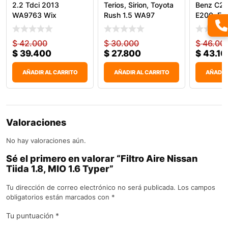
2.2 Tdci 2013
Terios, Sirion, Toyota
Benz C20
WA9763 Wix
Rush 1.5 WA97
E200, E
W
$
42.000
$
30.000
$
46.00
$
39.400
$
27.800
$
43.10
AÑADIR AL CARRITO
AÑADIR AL CARRITO
AÑADIR
Valoraciones
No hay valoraciones aún.
Sé el primero en valorar “Filtro Aire Nissan
Tiida 1.8, MIO 1.6 Typer”
Tu dirección de correo electrónico no será publicada.
Los campos
obligatorios están marcados con
*
Tu puntuación
*