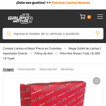
¡Date ese gustico! >>
Estrena Llantas Nuevas
0
Ingresa el modelo de tu vehículo o producto
Compra Llantas al Mejor Precio en Colombia
Mega Outlet de Llantas |
Importador Directo
Filtros de Aire
Filtro Aire Nissan Tiida 1.8, MIO
1.6 Typer
Imagen
Información
Descripción
Reseñas