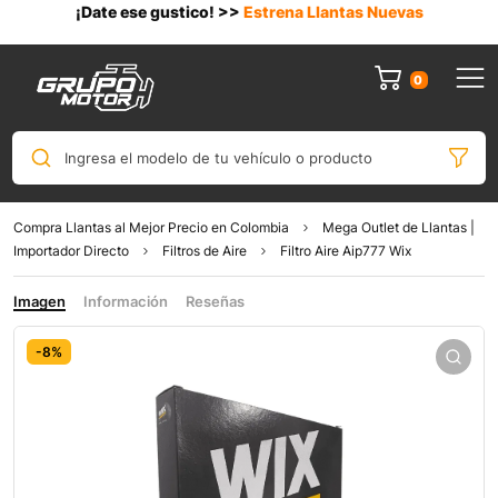
¡Date ese gustico! >>
Estrena Llantas Nuevas
0
Ingresa el modelo de tu vehículo o producto
Compra Llantas al Mejor Precio en Colombia
Mega Outlet de Llantas |
Importador Directo
Filtros de Aire
Filtro Aire Aip777 Wix
Imagen
Información
Reseñas
-8%