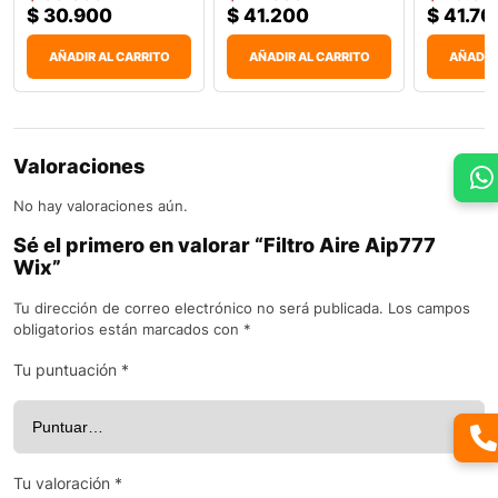
$
30.900
$
41.200
$
41.70
AÑADIR AL CARRITO
AÑADIR AL CARRITO
AÑADIR
Valoraciones
No hay valoraciones aún.
Sé el primero en valorar “Filtro Aire Aip777
Wix”
Tu dirección de correo electrónico no será publicada.
Los campos
obligatorios están marcados con
*
Tu puntuación
*
Tu valoración
*