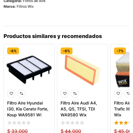
Categoría:
Filtros de Aire
Marca:
Filtros Wix
Productos similares y recomendados
-6%
-6%
-7%
Filtro Aire Hyundai
Filtro Aire Audi A4,
Filtro Air
I30, Kia Cerato Forte,
A5, Q5, TFSI, TDI
Trafic II
Koup WA9581 Wi
WA9580 Wix
Wix
$
33.000
$
44.000
$
45.00