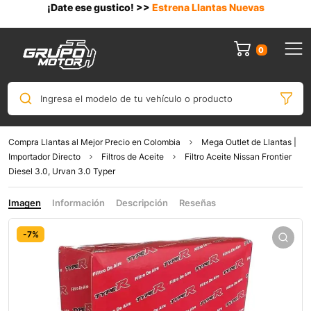
¡Date ese gustico! >>
Estrena Llantas Nuevas
0
Ingresa el modelo de tu vehículo o producto
Compra Llantas al Mejor Precio en Colombia
Mega Outlet de Llantas |
Importador Directo
Filtros de Aceite
Filtro Aceite Nissan Frontier
Diesel 3.0, Urvan 3.0 Typer
Imagen
Información
Descripción
Reseñas
-7%