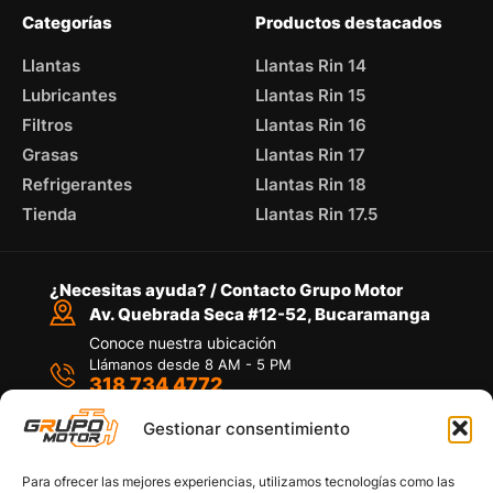
Categorías
Productos destacados
Llantas
Llantas Rin 14
Lubricantes
Llantas Rin 15
Filtros
Llantas Rin 16
Grasas
Llantas Rin 17
Refrigerantes
Llantas Rin 18
Tienda
Llantas Rin 17.5
¿Necesitas ayuda? / Contacto Grupo Motor
Av. Quebrada Seca #12-52, Bucaramanga
Conoce nuestra ubicación
Llámanos desde 8 AM - 5 PM
318 734 4772
Habla con nosotros
Por medio de WhatsApp
Gestionar consentimiento
Para ofrecer las mejores experiencias, utilizamos tecnologías como las