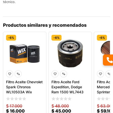
técnico.
Productos similares y recomendados
-6%
-6%
-6%
Filtro Aceite Chevrolet
Filtro Aceite Ford
Filtro Ace
Spark Chronos
Expedition, Dodge
Mercedes
WL10503A Wix
Ram 1500 WL7443
Sprinter 
Wix
51226 Wi
$
17.000
$
48.000
$
63.00
$
16.000
$
45.000
$
59.10