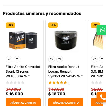
Productos similares y recomendados
-6%
-7%
-9%
Filtro Aceite Chevrolet
Filtro Aceite Renault
Filtro Ac
Spark Chronos
Logan, Renault
3.0, BMW
WL10503A Wix
Symbol WL54145 Wix
WL7403 
1
$
17.000
$
18.000
$
20.00
$
16.000
$
16.700
$
18.20
AÑADIR AL CARRITO
AÑADIR AL CARRITO
AÑADIR