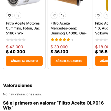
Filtro Aceite Motores
Filtro Aceite
Filtro Ac
Cummins, Foton, Jac
Mercedes-benz
1.6, Audi
51607 Wix
Uunimog U4000, Om-
Volkswag
924 92040E
1
$
43.000
$
39.000
$
18.00
$
40.300
$
36.100
$
16.50
AÑADIR AL CARRITO
AÑADIR AL CARRITO
AÑADIR
Valoraciones
No hay valoraciones aún.
Sé el primero en valorar “Filtro Aceite OLP016
Wix”