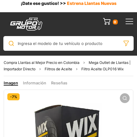
¡Date ese gustico! >>
Estrena Llantas Nuevas
0
Ingresa el modelo de tu vehículo o producto
Compra Llantas al Mejor Precio en Colombia
Mega Outlet de Llantas |
Importador Directo
Filtros de Aceite
Filtro Aceite OLP016 Wix
Imagen
Información
Reseñas
-7%