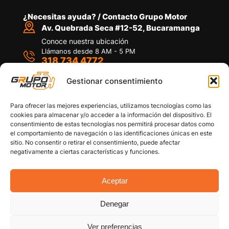
¿Necesitas ayuda? / Contacto Grupo Motor
Av. Quebrada Seca #12-52, Bucaramanga
Conoce nuestra ubicación
Llámanos desde 8 AM - 5 PM
318 734 4772
Habla con nosotros
Por medio de WhatsApp
Gestionar consentimiento
Para ofrecer las mejores experiencias, utilizamos tecnologías como las
cookies para almacenar y/o acceder a la información del dispositivo. El
consentimiento de estas tecnologías nos permitirá procesar datos como
el comportamiento de navegación o las identificaciones únicas en este
sitio. No consentir o retirar el consentimiento, puede afectar
Políticas de privacidad
negativamente a ciertas características y funciones.
Política de devoluciones y/o reembolsos
Política de garantías
Política de calidad
Aceptar
Términos y Condiciones
Denegar
Copyright © 2026 Grupo Motor S.A.S. Todos los
Derechos Reservados
Ver preferencias