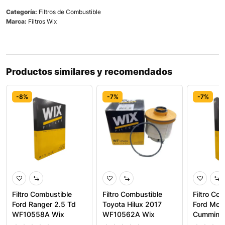
Categoría:
Filtros de Combustible
Marca:
Filtros Wix
Productos similares y recomendados
-8%
-7%
-7%
Filtro Combustible
Filtro Combustible
Filtro Co
Ford Ranger 2.5 Td
Toyota Hilux 2017
Ford Mot
WF10558A Wix
WF10562A Wix
Cummins 