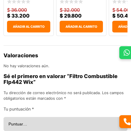
$
36.000
$
32.000
$
54.00
$
33.200
$
29.800
$
50.4
AÑADIR AL CARRITO
AÑADIR AL CARRITO
AÑADIR
Valoraciones
No hay valoraciones aún.
Sé el primero en valorar “Filtro Combustible
Flp442 Wix”
Tu dirección de correo electrónico no será publicada.
Los campos
obligatorios están marcados con
*
Tu puntuación
*