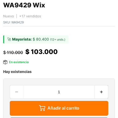
WA9429 Wix
Nuevo | +17 vendidos
SKU:
WA9429
🚀
Mayorista:
$
80.400
(12+ unds.)
$
103.000
$
110.000
En existencia
Hay existencias
Añadir al carrito