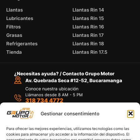
Llantas
Llantas Rin 14
Lubricantes
Llantas Rin 15
Filtros
Llantas Rin 16
Grasas
Llantas Rin 17
Refrigerantes
Llantas Rin 18
Tienda
Llantas Rin 17.5
¿Necesitas ayuda? / Contacto Grupo Motor
Av. Quebrada Seca #12-52, Bucaramanga
Conoce nuestra ubicación
Llámanos desde 8 AM - 5 PM
318 734 4772
Habla con nosotros
Por medio de WhatsApp
Gestionar consentimiento
Para ofrecer las mejores experiencias, utilizamos tecnologías como las
cookies para almacenar y/o acceder a la información del dispositivo. El
consentimiento de estas tecnologías nos permitirá procesar datos como