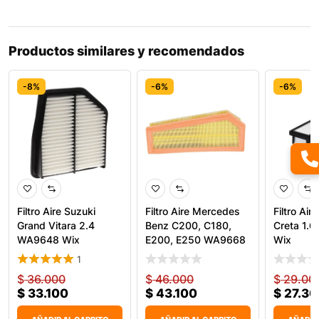
Productos similares y recomendados
-8%
-6%
-6%
Filtro Aire Suzuki
Filtro Aire Mercedes
Filtro Air
Grand Vitara 2.4
Benz C200, C180,
Creta 1.
WA9648 Wix
E200, E250 WA9668
Wix
W
1
$
36.000
$
46.000
$
29.00
$
33.100
$
43.100
$
27.30