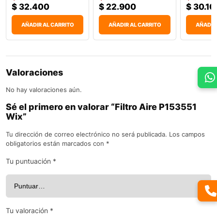
$
32.400
$
22.900
$
30.10
AÑADIR AL CARRITO
AÑADIR AL CARRITO
AÑADIR
Valoraciones
No hay valoraciones aún.
Sé el primero en valorar “Filtro Aire P153551
Wix”
Tu dirección de correo electrónico no será publicada.
Los campos
obligatorios están marcados con
*
Tu puntuación
*
Tu valoración
*