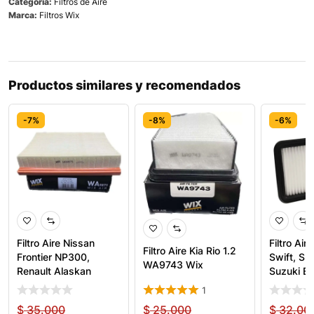
Categoría:
Filtros de Aire
Marca:
Filtros Wix
Productos similares y recomendados
-7%
-8%
-6%
Filtro Aire Nissan
Filtro Air
Filtro Aire Kia Rio 1.2
Frontier NP300,
Swift, Su
WA9743 Wix
Renault Alaskan
Suzuki E
WA9875
1
$
35.000
$
25.000
$
32.00