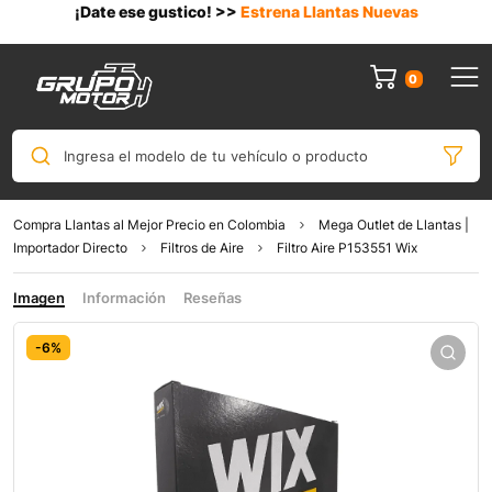
¡Date ese gustico! >>
Estrena Llantas Nuevas
0
Ingresa el modelo de tu vehículo o producto
Compra Llantas al Mejor Precio en Colombia
Mega Outlet de Llantas |
Importador Directo
Filtros de Aire
Filtro Aire P153551 Wix
Imagen
Información
Reseñas
-6%