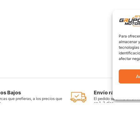
Para ofrecer
almacenar y/
tecnologías
identificaci
afectar nega
A
ios Bajos
Envío rápido y seg
cas que prefieras, a los precios que
El pedido se envía en un i
s
en 1-3 días
as
Productos destacados
FAQ