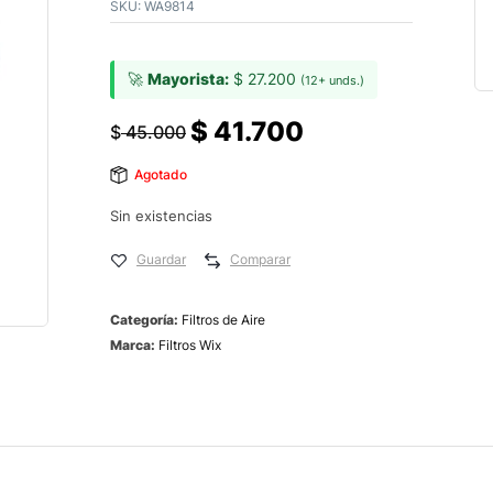
SKU:
WA9814
🚀
Mayorista:
$
27.200
(12+ unds.)
$
41.700
$
45.000
Agotado
Sin existencias
Guardar
Comparar
Categoría:
Filtros de Aire
Marca:
Filtros Wix