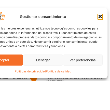
Gestionar consentimiento
 las mejores experiencias, utilizamos tecnologías como las cookies para
o acceder a la información del dispositivo. El consentimiento de estas
 nos permitirá procesar datos como el comportamiento de navegación o las
ones únicas en este sitio. No consentir o retirar el consentimiento, puede
tivamente a ciertas características y funciones.
ceptar
Denegar
Ver preferencias
Políticas de privacidad
Política de calidad
uro
Encuentra aquí
nstante, y se entrega
Todo lo que quieras para tu coche, todo en
un solo lugar
¿Necesitas ayuda? / Contacto