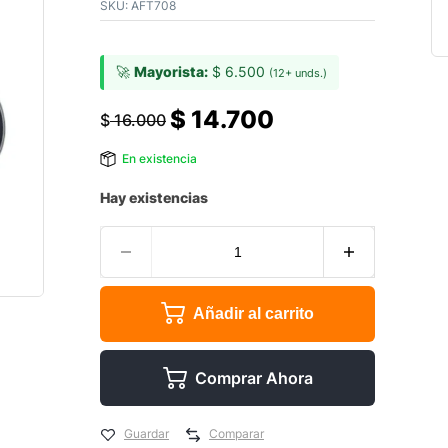
SKU:
AFT708
🚀
Mayorista:
$
6.500
(12+ unds.)
$
14.700
$
16.000
En existencia
Hay existencias
Añadir al carrito
Comprar Ahora
Guardar
Comparar