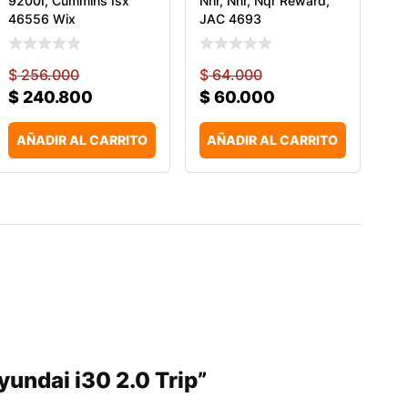
9200I, Cummins Isx
Nhr, Nnr, Nqr Reward,
46556 Wix
JAC 4693
$
256.000
$
64.000
$
240.800
$
60.000
AÑADIR AL CARRITO
AÑADIR AL CARRITO
Hyundai i30 2.0 Trip”