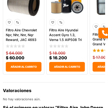
Filtro Aire Chevrolet
Filtro Aire Hyundai
Filtro Air
Npr, Nhr, Nnr, Nqr
Accent Gyro 1.3,
Grand Vit
Reward, JAC 4693
Verna 1.5 AIP508 Tri
Grand Vit
$
64.000
$
18.000
$
17.000
$
60.000
$
16.200
AÑADIR AL CARRITO
AÑADIR AL CARRITO
AÑADIR
Valoraciones
No hay valoraciones aún.
Sé el primero en valorar “Filtro Aire John Deere