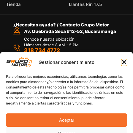
Tienda
Llantas Rin 17.5
¿Necesitas ayuda? / Contacto Grupo Motor
Av. Quebrada Seca #12-52, Bucaramanga
Conoce nuestra ubicación
Llámanos desde 8 AM - 5 PM
318 734 4772
Habla con nosotros
Por medio de WhatsApp
Gestionar consentimiento
Para ofrecer las mejores experiencias, utilizamos tecnologías como las
cookies para almacenar y/o acceder a la información del dispositivo. El
consentimiento de estas tecnologías nos permitirá procesar datos como
el comportamiento de navegación o las identificaciones únicas en este
sitio. No consentir o retirar el consentimiento, puede afectar
Políticas de privacidad
negativamente a ciertas características y funciones.
Política de devoluciones y/o reembolsos
Política de garantías
Política de calidad
Aceptar
Términos y Condiciones