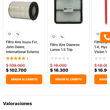
Filtro Aire Isuzu Fvr,
Filtro Air
Filtro Aire Daewoo
John Deere,
1.4, Hyun
Lanos 1.5 Trip
International Externo
Vision 1.6
1
$
109.000
$
18.000
$
18.00
$
102.700
$
16.300
$
16.90
AÑADIR AL CARRITO
AÑADIR AL CARRITO
AÑADIR
Valoraciones