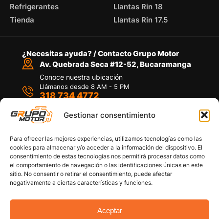
Refrigerantes
Llantas Rin 18
Tienda
Llantas Rin 17.5
¿Necesitas ayuda? / Contacto Grupo Motor
Av. Quebrada Seca #12-52, Bucaramanga
Conoce nuestra ubicación
Llámanos desde 8 AM - 5 PM
318 734 4772
Habla con nosotros
Por medio de WhatsApp
Gestionar consentimiento
Para ofrecer las mejores experiencias, utilizamos tecnologías como las
cookies para almacenar y/o acceder a la información del dispositivo. El
consentimiento de estas tecnologías nos permitirá procesar datos como
el comportamiento de navegación o las identificaciones únicas en este
sitio. No consentir o retirar el consentimiento, puede afectar
Políticas de privacidad
negativamente a ciertas características y funciones.
Política de devoluciones y/o reembolsos
Política de garantías
Política de calidad
Aceptar
Términos y Condiciones