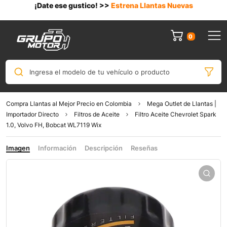
¡Date ese gustico! >>
Estrena Llantas Nuevas
0
Ingresa el modelo de tu vehículo o producto
Compra Llantas al Mejor Precio en Colombia
Mega Outlet de Llantas |
Importador Directo
Filtros de Aceite
Filtro Aceite Chevrolet Spark
1.0, Volvo FH, Bobcat WL7119 Wix
Imagen
Información
Descripción
Reseñas