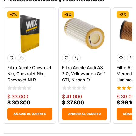
-7%
-8%
-7%
Filtro Aceite Chevrolet
Filtro Aceite Audi A3
Filtro Ace
Nkr, Chevrolet Nhr,
2.0, Volkswagen Golf
Mercede
Chevrolet NLR
GTI, Nissan Fr
Uunimog
924 920
$
33.000
$
41.000
$
39.00
$
30.800
$
37.800
$
36.10
AÑADIR AL CARRITO
AÑADIR AL CARRITO
AÑADIR