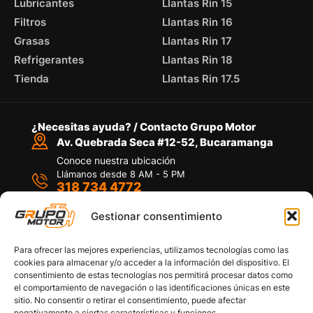
Lubricantes
Llantas Rin 15
Filtros
Llantas Rin 16
Grasas
Llantas Rin 17
Refrigerantes
Llantas Rin 18
Tienda
Llantas Rin 17.5
¿Necesitas ayuda? / Contacto Grupo Motor
Av. Quebrada Seca #12-52, Bucaramanga
Conoce nuestra ubicación
Llámanos desde 8 AM - 5 PM
318 734 4772
Habla con nosotros
Por medio de WhatsApp
Gestionar consentimiento
Para ofrecer las mejores experiencias, utilizamos tecnologías como las
cookies para almacenar y/o acceder a la información del dispositivo. El
consentimiento de estas tecnologías nos permitirá procesar datos como
el comportamiento de navegación o las identificaciones únicas en este
sitio. No consentir o retirar el consentimiento, puede afectar
Políticas de privacidad
negativamente a ciertas características y funciones.