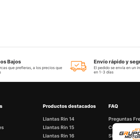
ios Bajos
Envío rápido y seg
cas que prefieras, a los precios que
El pedido se envía en un i
s
en 1-3 días
as
Productos destacados
FAQ
Llantas Rin 14
Preguntas Fr
es
Llantas Rin 15
Contáctate c
Llantas Rin 16
Sitemap