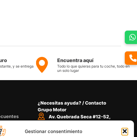
uro
Encuentra aquí
nstante, y se entrega
Todo lo que quieras para tu coche, todo en
un solo lugar
¿Necesitas ayuda? / Contacto
Grupo Motor
ecuentes
Av. Quebrada Seca #12-52,
Bucaramanga
on nosotros
Gestionar consentimiento
Conoce nuestra ubicación