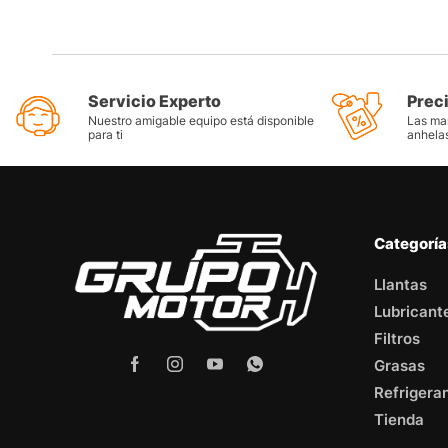
Servicio Experto
Prec
Nuestro amigable equipo está disponible
Las mar
para ti
anhela
Categorí
Llantas
Lubricant
Filtros
Grasas
Refrigera
Tienda