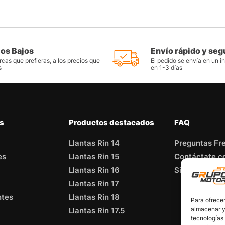
ios Bajos
Envío rápido y seg
cas que prefieras, a los precios que
El pedido se envía en un i
s
en 1-3 días
as
Productos destacados
FAQ
Llantas Rin 14
Preguntas Fr
es
Llantas Rin 15
Contáctate c
Llantas Rin 16
Sitemap
Llantas Rin 17
ntes
Llantas Rin 18
Para ofrecer
almacenar y/
Llantas Rin 17.5
tecnologías