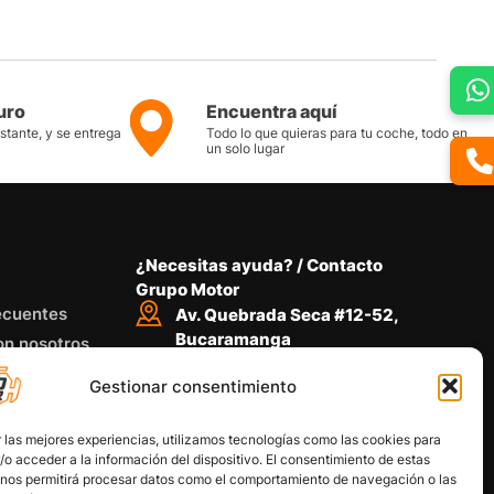
uro
Encuentra aquí
nstante, y se entrega
Todo lo que quieras para tu coche, todo en
un solo lugar
¿Necesitas ayuda? / Contacto
Grupo Motor
ecuentes
Av. Quebrada Seca #12-52,
Bucaramanga
on nosotros
Conoce nuestra ubicación
Gestionar consentimiento
Llámanos desde 8 AM - 5 PM
318 734 4772
Habla con nosotros
 las mejores experiencias, utilizamos tecnologías como las cookies para
Por medio de WhatsApp
o acceder a la información del dispositivo. El consentimiento de estas
 nos permitirá procesar datos como el comportamiento de navegación o las