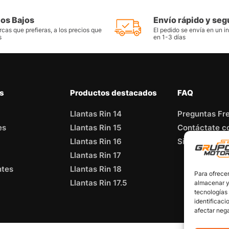
ios Bajos
Envío rápido y seg
cas que prefieras, a los precios que
El pedido se envía en un i
s
en 1-3 días
as
Productos destacados
FAQ
Llantas Rin 14
Preguntas Fr
es
Llantas Rin 15
Contáctate c
Llantas Rin 16
Sitemap
Llantas Rin 17
ntes
Llantas Rin 18
Para ofrecer
Llantas Rin 17.5
almacenar y/
tecnologías
identificaci
afectar nega