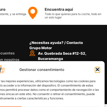
uro
Encuentra aquí
nstante, y se entrega
Todo lo que quieras para tu coche, todo en
un solo lugar
¿Necesitas ayuda? / Contacto
Grupo Motor
ecuentes
Av. Quebrada Seca #12-52,
Bucaramanga
on nosotros
Conoce nuestra ubicación
Gestionar consentimiento
Llámanos desde 8 AM - 5 PM
318 734 4772
Habla con nosotros
 las mejores experiencias, utilizamos tecnologías como las cookies para
Por medio de WhatsApp
o acceder a la información del dispositivo. El consentimiento de estas
 nos permitirá procesar datos como el comportamiento de navegación o las
ones únicas en este sitio. No consentir o retirar el consentimiento, puede
tivamente a ciertas características y funciones.