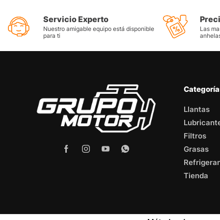
Servicio Experto
Prec
Nuestro amigable equipo está disponible
Las mar
para ti
anhela
Categorí
Llantas
Lubricant
Filtros
Grasas
Refrigera
Tienda