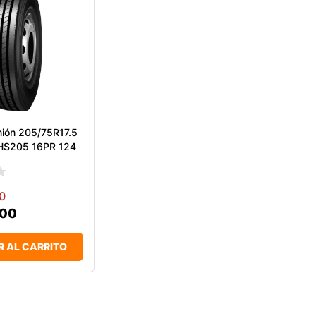
mión 205/75R17.5
 HS205 16PR 124
0
000
R AL CARRITO