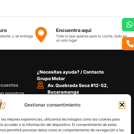
uro
Encuentra aquí
nstante, y se entrega
Todo lo que quieras para tu coche, todo en
un solo lugar
¿Necesitas ayuda? / Contacto
Grupo Motor
ecuentes
Av. Quebrada Seca #12-52,
Bucaramanga
on nosotros
Conoce nuestra ubicación
Gestionar consentimiento
Llámanos desde 8 AM - 5 PM
318 734 4772
Habla con nosotros
 las mejores experiencias, utilizamos tecnologías como las cookies para
Por medio de WhatsApp
o acceder a la información del dispositivo. El consentimiento de estas
 nos permitirá procesar datos como el comportamiento de navegación o las