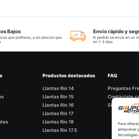
ios Bajos
Envío rápido y seg
cas que prefieras, a los precios que
El pedido se envía en un i
s
en 1-3 días
as
Productos destacados
FAQ
Llantas Rin 14
Preguntas Fr
es
Llantas Rin 15
Contáctate c
Llantas Rin 16
Sitemap
Llantas Rin 17
ntes
Llantas Rin 18
Para ofrecer
almacenar y/
Llantas Rin 17.5
tecnologías