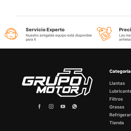
Servicio Experto
Prec
Nuestro amigable equipo está disponible
Las mar
para ti
anhela
Categorí
Llantas
Lubricant
Filtros
Grasas
Refrigera
Tienda