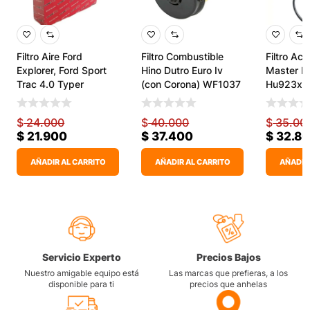
Filtro Aire Ford
Filtro Combustible
Filtro Ace
Explorer, Ford Sport
Hino Dutro Euro Iv
Master Iii
Trac 4.0 Typer
(con Corona) WF1037
Hu923x 
$
24.000
$
40.000
$
35.00
$
21.900
$
37.400
$
32.8
AÑADIR AL CARRITO
AÑADIR AL CARRITO
AÑADIR
Servicio Experto
Precios Bajos
Nuestro amigable equipo está
Las marcas que prefieras, a los
disponible para ti
precios que anhelas