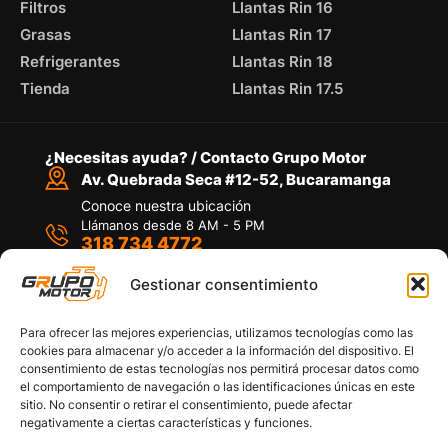
Filtros
Llantas Rin 16
Grasas
Llantas Rin 17
Refrigerantes
Llantas Rin 18
Tienda
Llantas Rin 17.5
¿Necesitas ayuda? / Contacto Grupo Motor
Av. Quebrada Seca #12-52, Bucaramanga
Conoce nuestra ubicación
Llámanos desde 8 AM - 5 PM
318 734 4772
Habla con nosotros
Por medio de WhatsApp
Gestionar consentimiento
Para ofrecer las mejores experiencias, utilizamos tecnologías como las
cookies para almacenar y/o acceder a la información del dispositivo. El
consentimiento de estas tecnologías nos permitirá procesar datos como
el comportamiento de navegación o las identificaciones únicas en este
sitio. No consentir o retirar el consentimiento, puede afectar
Políticas de privacidad
negativamente a ciertas características y funciones.
Política de devoluciones y/o reembolsos