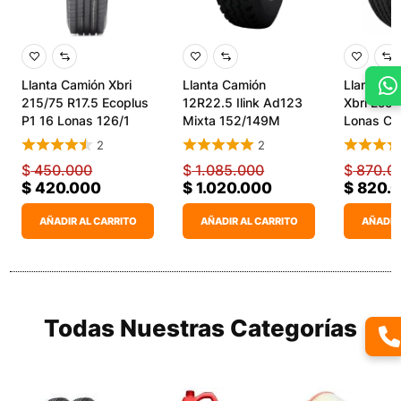
Llanta Camión Xbri
Llanta Camión
Llanta 2
215/75 R17.5 Ecoplus
12R22.5 Ilink Ad123
Xbri Ecop
P1 16 Lonas 126/1
Mixta 152/149M
Lonas Ca
2
2
$
450.000
$
1.085.000
$
870.0
$
420.000
$
1.020.000
$
820.
AÑADIR AL CARRITO
AÑADIR AL CARRITO
AÑADIR
Todas Nuestras Categorías