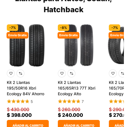
Hatchback
-7%
-8%
-7%
Envío Gratis
Envío Gratis
Envío Grat
Kit 2 Llantas
Kit 2 Llantas
Kit 2 Lla
195/50R16 Xbri
165/65R13 77T Xbri
165/70R1
Ecology 84V Ahorro
Ecology Alto
Ecology X
Gasolina
Rendimiento
5
7
$
430.000
$
260.000
$
290.0
$
398.000
$
240.000
$
270.
AÑADIR AL CARRITO
AÑADIR AL CARRITO
AÑADIR