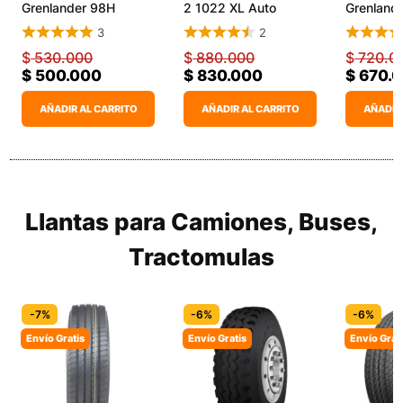
Grenlander 98H
2 1022 XL Auto
Grenland
KingPro One
Maga A/
3
2
$
530.000
$
880.000
$
720.0
$
500.000
$
830.000
$
670.
AÑADIR AL CARRITO
AÑADIR AL CARRITO
AÑADIR
Llantas para Camiones, Buses,
Tractomulas
-7%
-6%
-6%
Envío Gratis
Envío Gratis
Envío Grat