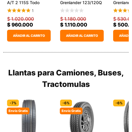
A/T 2 115S Todo
Grenlander 123/120Q
Grenland
Terren
Predator M/T
KingPro 
1
$
1.020.000
$
1.180.000
$
530.0
$
960.000
$
1.110.000
$
500.
AÑADIR AL CARRITO
AÑADIR AL CARRITO
AÑADIR
Llantas para Camiones, Buses,
Tractomulas
-7%
-6%
-6%
Envío Gratis
Envío Gratis