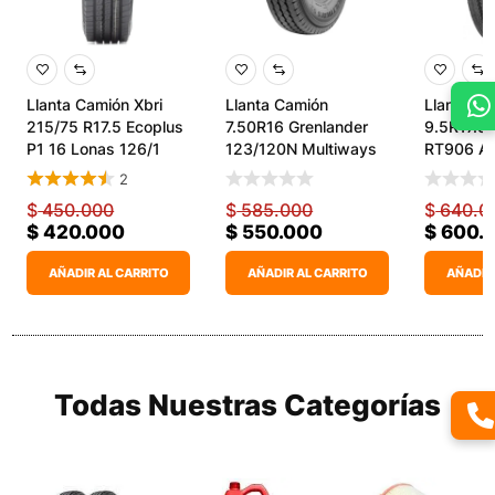
Llanta Camión Xbri
Llanta Camión
Llanta C
215/75 R17.5 Ecoplus
7.50R16 Grenlander
9.5R17.5 
P1 16 Lonas 126/1
123/120N Multiways
RT906 A
52
2
$
450.000
$
585.000
$
640.0
$
420.000
$
550.000
$
600.
AÑADIR AL CARRITO
AÑADIR AL CARRITO
AÑADIR
Todas Nuestras Categorías