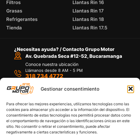
Filtros
Llantas Rin 16
Grasas
Llantas Rin 17
Refrigerantes
Llantas Rin 18
Tienda
Llantas Rin 17.5
¿Necesitas ayuda? / Contacto Grupo Motor
Av. Quebrada Seca #12-52, Bucaramanga
Conoce nuestra ubicación
Llámanos desde 8 AM - 5 PM
318 734 4772
Habla con nosotros
Por medio de WhatsApp
Gestionar consentimiento
Para ofrecer las mejores experiencias, utilizamos tecnologías como las
cookies para almacenar y/o acceder a la información del dispositivo. El
consentimiento de estas tecnologías nos permitirá procesar datos como
el comportamiento de navegación o las identificaciones únicas en este
sitio. No consentir o retirar el consentimiento, puede afectar
Políticas de privacidad
negativamente a ciertas características y funciones.
Política de devoluciones y/o reembolsos