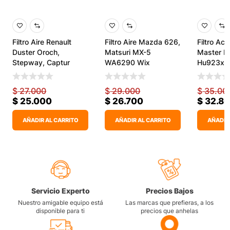
Filtro Aire Renault
Filtro Aire Mazda 626,
Filtro Ace
Duster Oroch,
Matsuri MX-5
Master Iii
Stepway, Captur
WA6290 Wix
Hu923x 
Typer
$
27.000
$
29.000
$
35.00
$
25.000
$
26.700
$
32.8
AÑADIR AL CARRITO
AÑADIR AL CARRITO
AÑADIR
Servicio Experto
Precios Bajos
Nuestro amigable equipo está
Las marcas que prefieras, a los
disponible para ti
precios que anhelas