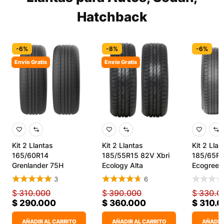
Hatchback
-6%
-8%
-6%
Envío Gratis
Envío Gratis
Kit 2 Llantas
Kit 2 Llantas
Kit 2 Llan
165/60R14
185/55R15 82V Xbri
185/65R1
Grenlander 75H
Ecology Alta
Ecogreen
KingPro One
Durabilidad
3
6
$
310.000
$
390.000
$
330.0
$
290.000
$
360.000
$
310.
AÑADIR AL CARRITO
AÑADIR AL CARRITO
AÑADIR