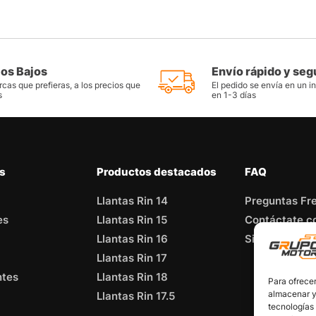
ios Bajos
Envío rápido y seg
cas que prefieras, a los precios que
El pedido se envía en un i
s
en 1-3 días
as
Productos destacados
FAQ
Llantas Rin 14
Preguntas Fr
es
Llantas Rin 15
Contáctate c
Llantas Rin 16
Sitemap
Llantas Rin 17
ntes
Llantas Rin 18
Para ofrecer
almacenar y/
Llantas Rin 17.5
tecnologías