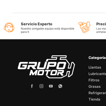
Servicio Experto
Prec
Nuestro amigable equipo está disponible
Las mar
para ti
anhela
Categorí
Llantas
Lubricant
Filtros
Grasas
Refrigera
Tienda