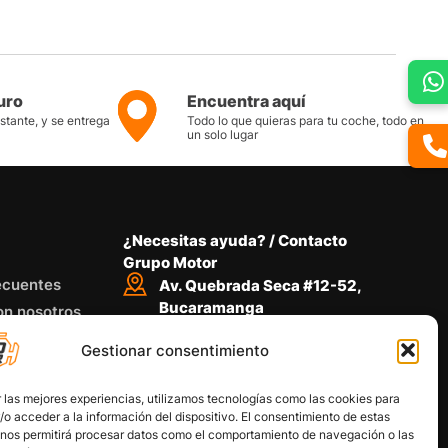
uro
Encuentra aquí
nstante, y se entrega
Todo lo que quieras para tu coche, todo en
un solo lugar
¿Necesitas ayuda? / Contacto
Grupo Motor
ecuentes
Av. Quebrada Seca #12-52,
Bucaramanga
on nosotros
Conoce nuestra ubicación
Gestionar consentimiento
Llámanos desde 8 AM - 5 PM
318 734 4772
Habla con nosotros
 las mejores experiencias, utilizamos tecnologías como las cookies para
Por medio de WhatsApp
o acceder a la información del dispositivo. El consentimiento de estas
 nos permitirá procesar datos como el comportamiento de navegación o las