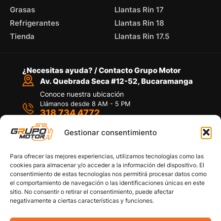
Grasas
Llantas Rin 17
Refrigerantes
Llantas Rin 18
Tienda
Llantas Rin 17.5
¿Necesitas ayuda? / Contacto Grupo Motor
Av. Quebrada Seca #12-52, Bucaramanga
Conoce nuestra ubicación
Llámanos desde 8 AM - 5 PM
318 734 4772
Habla con nosotros
Por medio de WhatsApp
Gestionar consentimiento
Para ofrecer las mejores experiencias, utilizamos tecnologías como las
cookies para almacenar y/o acceder a la información del dispositivo. El
consentimiento de estas tecnologías nos permitirá procesar datos como
el comportamiento de navegación o las identificaciones únicas en este
sitio. No consentir o retirar el consentimiento, puede afectar
Políticas de privacidad
negativamente a ciertas características y funciones.
Política de devoluciones y/o reembolsos
Política de garantías