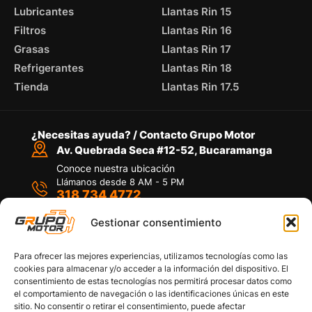
Lubricantes
Llantas Rin 15
Filtros
Llantas Rin 16
Grasas
Llantas Rin 17
Refrigerantes
Llantas Rin 18
Tienda
Llantas Rin 17.5
¿Necesitas ayuda? / Contacto Grupo Motor
Av. Quebrada Seca #12-52, Bucaramanga
Conoce nuestra ubicación
Llámanos desde 8 AM - 5 PM
318 734 4772
Habla con nosotros
Por medio de WhatsApp
Gestionar consentimiento
Para ofrecer las mejores experiencias, utilizamos tecnologías como las
cookies para almacenar y/o acceder a la información del dispositivo. El
consentimiento de estas tecnologías nos permitirá procesar datos como
el comportamiento de navegación o las identificaciones únicas en este
sitio. No consentir o retirar el consentimiento, puede afectar
Políticas de privacidad