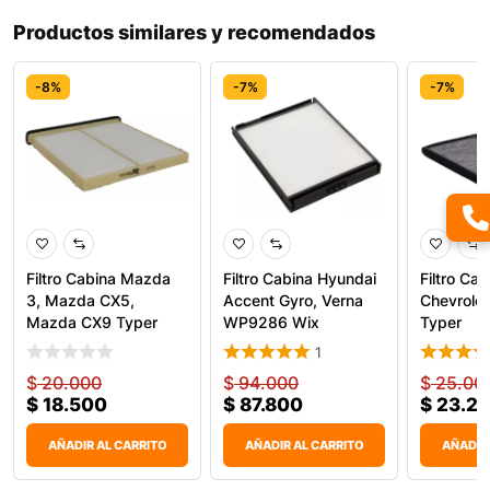
Productos similares y recomendados
-8%
-7%
-7%
Filtro Cabina Mazda
Filtro Cabina Hyundai
Filtro Cab
3, Mazda CX5,
Accent Gyro, Verna
Chevrolet
Mazda CX9 Typer
WP9286 Wix
Typer
1
$
20.000
$
94.000
$
25.00
$
18.500
$
87.800
$
23.2
AÑADIR AL CARRITO
AÑADIR AL CARRITO
AÑADIR