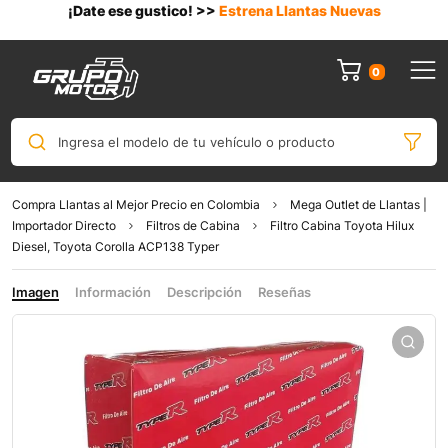
¡Date ese gustico! >>
Estrena Llantas Nuevas
0
Ingresa el modelo de tu vehículo o producto
Compra Llantas al Mejor Precio en Colombia
Mega Outlet de Llantas |
Importador Directo
Filtros de Cabina
Filtro Cabina Toyota Hilux
Diesel, Toyota Corolla ACP138 Typer
Imagen
Información
Descripción
Reseñas