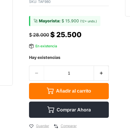
SKU:
TAF980
🚀
Mayorista:
$
15.900
(12+ unds.)
$
25.500
$
28.000
En existencia
Hay existencias
Añadir al carrito
Comprar Ahora
Guardar
Comparar