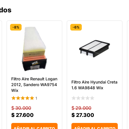
ados
-8%
-6%
Filtro Aire Renault Logan
Filtro Aire Hyundai Creta
2012, Sandero WA9754
1.6 WA9848 Wix
Wix
1
$
30.000
$
29.000
$
27.600
$
27.300
AÑADIR AL CARRITO
AÑADIR AL CARRITO