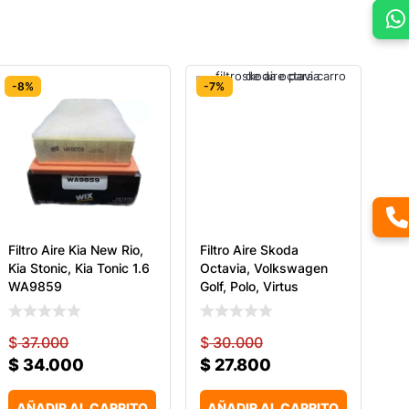
-8%
-7%
Filtro Aire Kia New Rio,
Filtro Aire Skoda
Kia Stonic, Kia Tonic 1.6
Octavia, Volkswagen
WA9859
Golf, Polo, Virtus
$
37.000
$
30.000
$
34.000
$
27.800
AÑADIR AL CARRITO
AÑADIR AL CARRITO