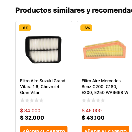
Productos similares y recomend
-6%
-6%
Filtro Aire Suzuki Grand
Filtro Aire Mercedes
Vitara 1.6, Chevrolet
Benz C200, C180,
Gran Vitar
E200, E250 WA9668 W
$
34.000
$
46.000
$
32.000
$
43.100
AÑADIR AL CARRITO
AÑADIR AL CARRITO