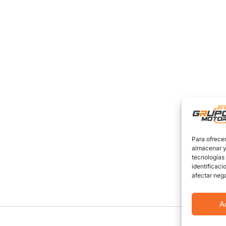
Para ofrecer
almacenar y/
tecnologías
identificaci
afectar nega
A