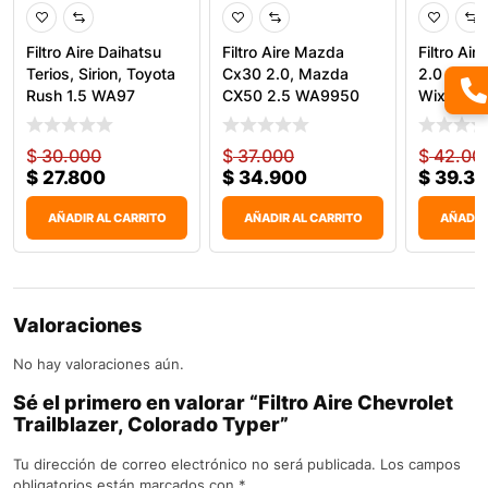
Filtro Aire Daihatsu
Filtro Aire Mazda
Filtro Ai
Terios, Sirion, Toyota
Cx30 2.0, Mazda
2.0 201
Rush 1.5 WA97
CX50 2.5 WA9950
Wix
Wix
$
30.000
$
37.000
$
42.00
$
27.800
$
34.900
$
39.3
AÑADIR AL CARRITO
AÑADIR AL CARRITO
AÑADIR
Valoraciones
No hay valoraciones aún.
Sé el primero en valorar “Filtro Aire Chevrolet
Trailblazer, Colorado Typer”
Tu dirección de correo electrónico no será publicada.
Los campos
obligatorios están marcados con
*