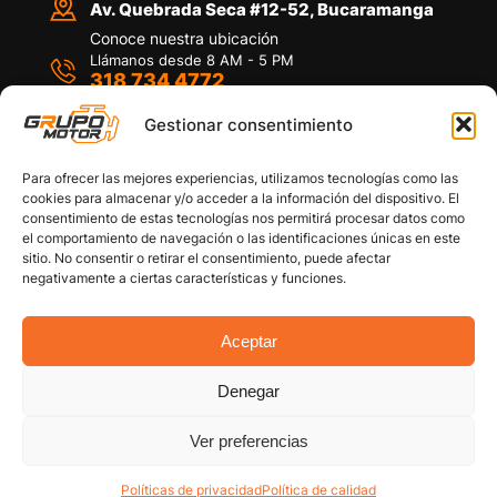
Av. Quebrada Seca #12-52, Bucaramanga
Conoce nuestra ubicación
Llámanos desde 8 AM - 5 PM
318 734 4772
Habla con nosotros
Por medio de WhatsApp
Gestionar consentimiento
Para ofrecer las mejores experiencias, utilizamos tecnologías como las
cookies para almacenar y/o acceder a la información del dispositivo. El
consentimiento de estas tecnologías nos permitirá procesar datos como
el comportamiento de navegación o las identificaciones únicas en este
sitio. No consentir o retirar el consentimiento, puede afectar
Políticas de privacidad
negativamente a ciertas características y funciones.
Política de devoluciones y/o reembolsos
Política de garantías
Política de calidad
Aceptar
Términos y Condiciones
Denegar
Copyright © 2026 Grupo Motor S.A.S. Todos los
Derechos Reservados
Ver preferencias
Políticas de privacidad
Política de calidad