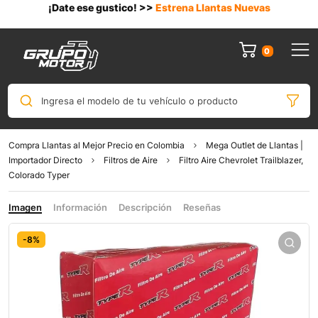
¡Date ese gustico! >>
Estrena Llantas Nuevas
0
Ingresa el modelo de tu vehículo o producto
Compra Llantas al Mejor Precio en Colombia
Mega Outlet de Llantas |
Importador Directo
Filtros de Aire
Filtro Aire Chevrolet Trailblazer,
Colorado Typer
Imagen
Información
Descripción
Reseñas
-8%